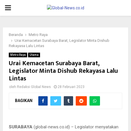
PRIMARY
MENU
Beranda
Metro Raya
Urai Kemacetan Surabaya Barat, Legislator Minta Dishub
Rekayasa Lalu Lintas
Metro Raya
Utama
Urai Kemacetan Surabaya Barat,
Legislator Minta Dishub Rekayasa Lalu
Lintas
oleh
Redaksi Global News
28 Februari 2023
BAGIKAN
Anggora Komisi A DPRD Surabaya Josiah Michael
SURABAYA
(global-news.co.id) – Legislator menyatakan