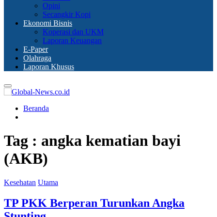
Opini
Secangkir Kopi
Ekonomi Bisnis
Koperasi dan UKM
Laporan Keuangan
E-Paper
Olahraga
Laporan Khusus
Primary
Menu
Beranda
Tag : angka kematian bayi
(AKB)
Kesehatan
Utama
TP PKK Berperan Turunkan Angka
Stunting