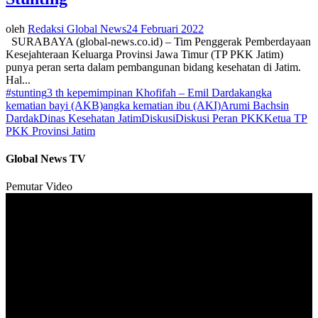
oleh
Redaksi Global News
24 Februari 2022
SURABAYA (global-news.co.id) – Tim Penggerak Pemberdayaan
Kesejahteraan Keluarga Provinsi Jawa Timur (TP PKK Jatim)
punya peran serta dalam pembangunan bidang kesehatan di Jatim.
Hal...
#stunting
3 th kepemimpinan Khofifah – Emil Dardak
angka
kematian bayi (AKB)
angka kematian ibu (AKI)
Arumi Bachsin
Dardak
Dinas Kesehatan Jatim
Diskusi
Diskusi Peran PKK
Ketua TP
PKK Provinsi Jatim
Global News TV
Pemutar Video