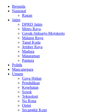
Facebook
Twitter
Youtube
Beranda
Nasional
Ragan
Jatim
DPRD Jatim
Metro Raya
Gresik-Sidoarjo-Mojokerto
Malang Raya
Tapal Kuda
Jember Raya
Madura
Mataraman
Pantura
Politik
Mancanegara
Umum
Gaya Hidup
Pendidikan
Kesehatan
Sosok
Teknologi
Na Rona
Opini
Secangkir Kopi