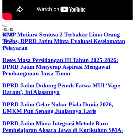
00:00
KMP Mutiara Sentosa 2 Terbakar Lima Orang
00:00
08:28
Tewas, DPRD Jatim Minta Evaluasi Keselamatan
Pelayaran
Reses Masa Persidangan III Tahun 2025-2026:
DPRD Jatim Menyerap Aspirasi Mengawal
Pembangunan Jawa Timur
DPRD Jatim Dukung Penuh Fatwa MUI ‘Vape
Haram’, Ini Alasannya
DPRD Jatim Gelar Nobar Piala Dunia 2026,
UMKM Pun Senang Jualannya Laris
DPRD Jatim Minta Integrasi Metode Baru
Pembelajaran Aksara Jawa di Kurikulum SMA-