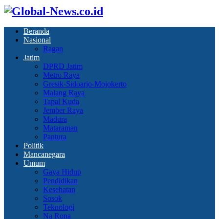
Beranda
Nasional
Ragan
Jatim
DPRD Jatim
Metro Raya
Gresik-Sidoarjo-Mojokerto
Malang Raya
Tapal Kuda
Jember Raya
Madura
Mataraman
Pantura
Politik
Mancanegara
Umum
Gaya Hidup
Pendidikan
Kesehatan
Sosok
Teknologi
Na Rona