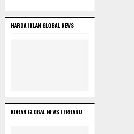
c
E
h
f
A
o
HARGA IKLAN GLOBAL NEWS
r
R
:
C
H
KORAN GLOBAL NEWS TERBARU