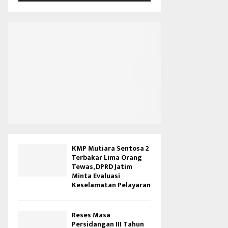
V
i
d
e
o
KMP Mutiara Sentosa 2
Terbakar Lima Orang
Tewas, DPRD Jatim
Minta Evaluasi
Keselamatan Pelayaran
Reses Masa
Persidangan III Tahun