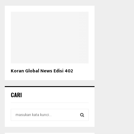
Koran Global News Edisi 402
CARI
S
e
a
S
r