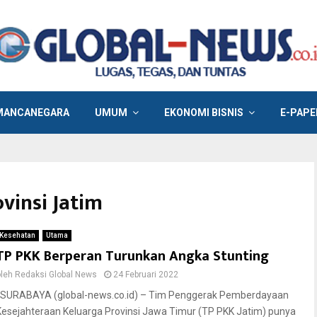
MANCANEGARA
UMUM
EKONOMI BISNIS
E-PAPE
vinsi Jatim
Kesehatan
Utama
TP PKK Berperan Turunkan Angka Stunting
oleh
Redaksi Global News
24 Februari 2022
SURABAYA (global-news.co.id) – Tim Penggerak Pemberdayaan
Kesejahteraan Keluarga Provinsi Jawa Timur (TP PKK Jatim) punya