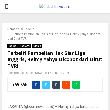
PRIMARY
MENU
Beranda
Indeks
Terbelit Pembelian Hak Siar Liga Inggris, Helmy Yahya Dicopot
dari Dirut TVRI
Indeks
Nasional
Utama
Terbelit Pembelian Hak Siar Liga
Inggris, Helmy Yahya Dicopot dari Dirut
TVRI
oleh
Redaksi Global News
17 Januari 2020
BAGIKAN
Helmi Yahya saat memberikan keterangan ke media, Jumat
(17/1/2020).
JAKARTA (global-news.co.id) – Helmy Yahya buka suara