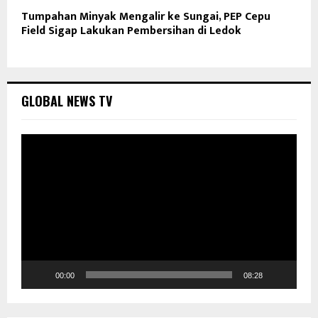
Tumpahan Minyak Mengalir ke Sungai, PEP Cepu
Field Sigap Lakukan Pembersihan di Ledok
GLOBAL NEWS TV
P
e
m
u
t
a
r
V
i
d
00:00
08:28
e
o