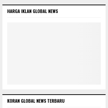
f
A
o
HARGA IKLAN GLOBAL NEWS
r
R
:
C
H
KORAN GLOBAL NEWS TERBARU