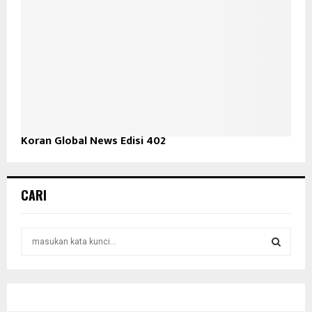
Koran Global News Edisi 402
CARI
S
e
a
S
r
c
E
h