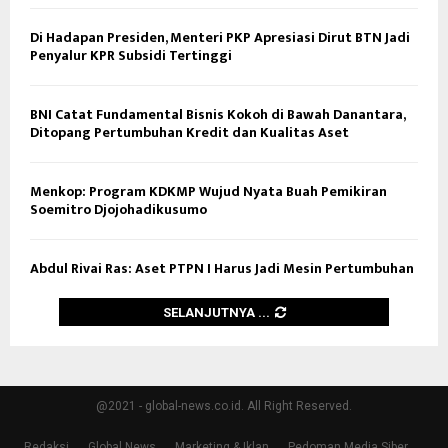
Di Hadapan Presiden, Menteri PKP Apresiasi Dirut BTN Jadi
Penyalur KPR Subsidi Tertinggi
BNI Catat Fundamental Bisnis Kokoh di Bawah Danantara,
Ditopang Pertumbuhan Kredit dan Kualitas Aset
Menkop: Program KDKMP Wujud Nyata Buah Pemikiran
Soemitro Djojohadikusumo
Abdul Rivai Ras: Aset PTPN I Harus Jadi Mesin Pertumbuhan
SELANJUTNYA ...
@2021 - global-news.co.id. All Right Reserved.
Redaksi
Global News
Marketing & Iklan
Pedoman Media Siber