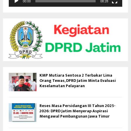
d
00:00
08:28
e
o
KMP Mutiara Sentosa 2 Terbakar Lima
Orang Tewas, DPRD Jatim Minta Evaluasi
Keselamatan Pelayaran
Reses Masa Persidangan III Tahun 2025-
2026: DPRD Jatim Menyerap Aspirasi
Mengawal Pembangunan Jawa Timur