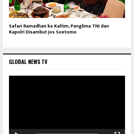
Safari Ramadhan ke Kaltim, Panglima TNI dan
Kapolri Disambut Jos Soetomo
GLOBAL NEWS TV
P
e
m
u
t
a
r
V
i