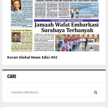
Koran Global News Edisi 402
CARI
S
e
a
S
r