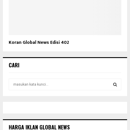
Koran Global News Edisi 402
CARI
S
e
a
S
r
c
E
h
f
A
o
HARGA IKLAN GLOBAL NEWS