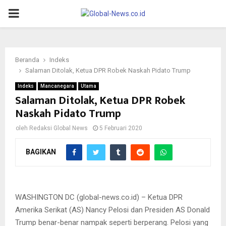
PRIMARY
MENU
Beranda
Indeks
Salaman Ditolak, Ketua DPR Robek Naskah Pidato Trump
Indeks
Mancanegara
Utama
Salaman Ditolak, Ketua DPR Robek
Naskah Pidato Trump
oleh
Redaksi Global News
5 Februari 2020
BAGIKAN
Ketua DPR Amerika Serikat, Nancy Pelosi, merobek teks pidato
Presiden AS, Donald Trump
WASHINGTON DC (global-news.co.id) – Ketua DPR
Amerika Serikat (AS) Nancy Pelosi dan Presiden AS Donald
Trump benar-benar nampak seperti berperang. Pelosi yang