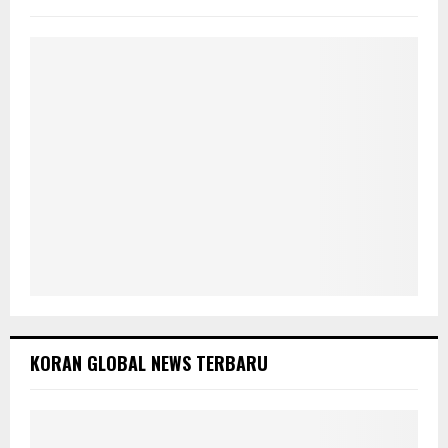
r
R
:
C
H
KORAN GLOBAL NEWS TERBARU