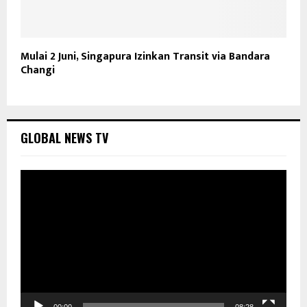
Mulai 2 Juni, Singapura Izinkan Transit via Bandara
Changi
GLOBAL NEWS TV
P
e
m
u
t
a
r
V
i
d
00:00
08:28