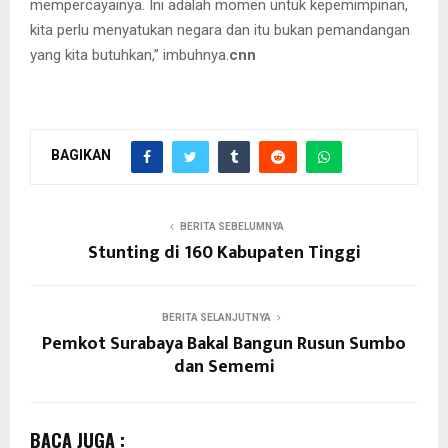
mempercayainya. Ini adalah momen untuk kepemimpinan,
kita perlu menyatukan negara dan itu bukan pemandangan
Ketua DPR Amerika Serikat Nancy Pelosi, tengah merobek tes
yang kita butuhkan,” imbuhnya.
cnn
pidato Presiden AS, Donald Trump
BAGIKAN
BERITA SEBELUMNYA
Stunting di 160 Kabupaten Tinggi
BERITA SELANJUTNYA
Pemkot Surabaya Bakal Bangun Rusun Sumbo
dan Sememi
BACA JUGA :