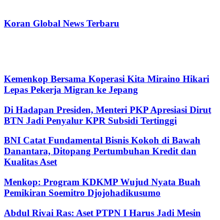
Koran Global News Terbaru
Kemenkop Bersama Koperasi Kita Miraino Hikari
Lepas Pekerja Migran ke Jepang
Di Hadapan Presiden, Menteri PKP Apresiasi Dirut
BTN Jadi Penyalur KPR Subsidi Tertinggi
BNI Catat Fundamental Bisnis Kokoh di Bawah
Danantara, Ditopang Pertumbuhan Kredit dan
Kualitas Aset
Menkop: Program KDKMP Wujud Nyata Buah
Pemikiran Soemitro Djojohadikusumo
Abdul Rivai Ras: Aset PTPN I Harus Jadi Mesin