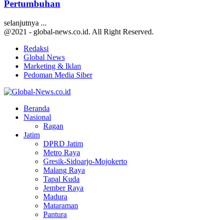
Pertumbuhan
selanjutnya ...
@2021 - global-news.co.id. All Right Reserved.
Redaksi
Global News
Marketing & Iklan
Pedoman Media Siber
Facebook
Twitter
Youtube
Beranda
Nasional
Ragan
Jatim
DPRD Jatim
Metro Raya
Gresik-Sidoarjo-Mojokerto
Malang Raya
Tapal Kuda
Jember Raya
Madura
Mataraman
Pantura