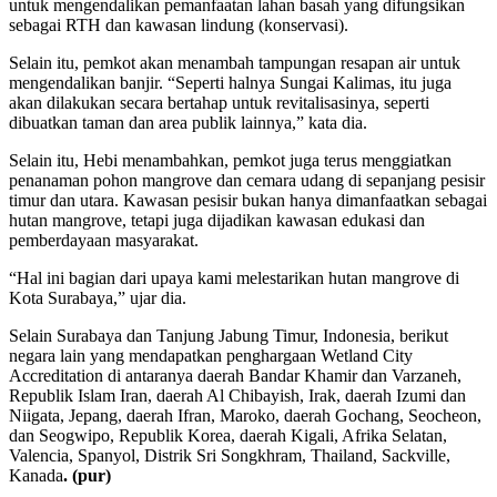
untuk mengendalikan pemanfaatan lahan basah yang difungsikan
sebagai RTH dan kawasan lindung (konservasi).
Selain itu, pemkot akan menambah tampungan resapan air untuk
mengendalikan banjir. “Seperti halnya Sungai Kalimas, itu juga
akan dilakukan secara bertahap untuk revitalisasinya, seperti
dibuatkan taman dan area publik lainnya,” kata dia.
Selain itu, Hebi menambahkan, pemkot juga terus menggiatkan
penanaman pohon mangrove dan cemara udang di sepanjang pesisir
timur dan utara. Kawasan pesisir bukan hanya dimanfaatkan sebagai
hutan mangrove, tetapi juga dijadikan kawasan edukasi dan
pemberdayaan masyarakat.
“Hal ini bagian dari upaya kami melestarikan hutan mangrove di
Kota Surabaya,” ujar dia.
Selain Surabaya dan Tanjung Jabung Timur, Indonesia, berikut
negara lain yang mendapatkan penghargaan Wetland City
Accreditation di antaranya daerah Bandar Khamir dan Varzaneh,
Republik Islam Iran, daerah Al Chibayish, Irak, daerah Izumi dan
Niigata, Jepang, daerah Ifran, Maroko, daerah Gochang, Seocheon,
dan Seogwipo, Republik Korea, daerah Kigali, Afrika Selatan,
Valencia, Spanyol, Distrik Sri Songkhram, Thailand, Sackville,
Kanada
. (pur)