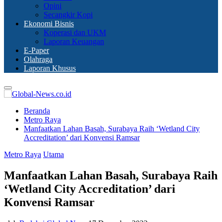
Opini
Secangkir Kopi
Ekonomi Bisnis
Koperasi dan UKM
Laporan Keuangan
E-Paper
Olahraga
Laporan Khusus
Primary
Menu
Beranda
Metro Raya
Manfaatkan Lahan Basah, Surabaya Raih ‘Wetland City
Accreditation’ dari Konvensi Ramsar
Metro Raya
Utama
Manfaatkan Lahan Basah, Surabaya Raih
‘Wetland City Accreditation’ dari
Konvensi Ramsar