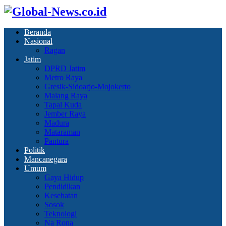
Beranda
Nasional
Ragan
Jatim
DPRD Jatim
Metro Raya
Gresik-Sidoarjo-Mojokerto
Malang Raya
Tapal Kuda
Jember Raya
Madura
Mataraman
Pantura
Politik
Mancanegara
Umum
Gaya Hidup
Pendidikan
Kesehatan
Sosok
Teknologi
Na Rona