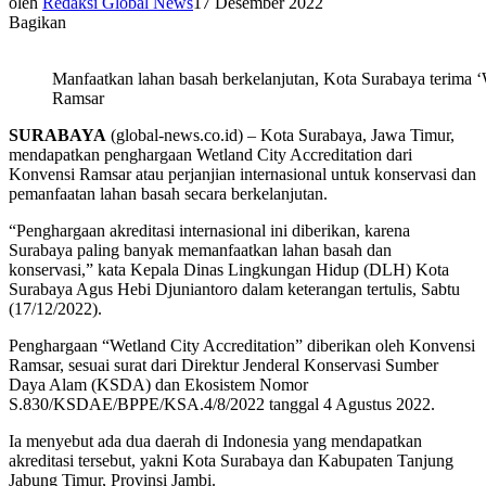
oleh
Redaksi Global News
17 Desember 2022
Bagikan
Manfaatkan lahan basah berkelanjutan, Kota Surabaya terima ‘
Ramsar
SURABAYA
(global-news.co.id) – Kota Surabaya, Jawa Timur,
mendapatkan penghargaan Wetland City Accreditation dari
Konvensi Ramsar atau perjanjian internasional untuk konservasi dan
pemanfaatan lahan basah secara berkelanjutan.
“Penghargaan akreditasi internasional ini diberikan, karena
Surabaya paling banyak memanfaatkan lahan basah dan
konservasi,” kata Kepala Dinas Lingkungan Hidup (DLH) Kota
Surabaya Agus Hebi Djuniantoro dalam keterangan tertulis, Sabtu
(17/12/2022).
Penghargaan “Wetland City Accreditation” diberikan oleh Konvensi
Ramsar, sesuai surat dari Direktur Jenderal Konservasi Sumber
Daya Alam (KSDA) dan Ekosistem Nomor
S.830/KSDAE/BPPE/KSA.4/8/2022 tanggal 4 Agustus 2022.
Ia menyebut ada dua daerah di Indonesia yang mendapatkan
akreditasi tersebut, yakni Kota Surabaya dan Kabupaten Tanjung
Jabung Timur, Provinsi Jambi.