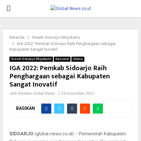
PRIMARY
MENU
Beranda
Gresik-Sidoarjo-Mojokerto
IGA 2022: Pemkab Sidoarjo Raih Penghargaan sebagai
Kabupaten Sangat Inovatif
Gresik-Sidoarjo-Mojokerto
Nasional
Utama
IGA 2022: Pemkab Sidoarjo Raih
Penghargaan sebagai Kabupaten
Sangat Inovatif
oleh
Redaksi Global News
24 Desember 2022
BAGIKAN
SIDOARJO
(global-news.co.id) – Pemerintah Kabupaten