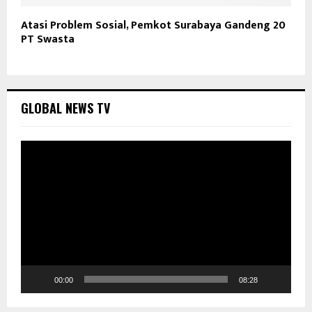
Atasi Problem Sosial, Pemkot Surabaya Gandeng 20
PT Swasta
GLOBAL NEWS TV
P
e
m
u
t
a
r
V
i
d
00:00
08:28
e
o