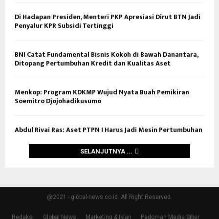
Di Hadapan Presiden, Menteri PKP Apresiasi Dirut BTN Jadi
Penyalur KPR Subsidi Tertinggi
BNI Catat Fundamental Bisnis Kokoh di Bawah Danantara,
Ditopang Pertumbuhan Kredit dan Kualitas Aset
Menkop: Program KDKMP Wujud Nyata Buah Pemikiran
Soemitro Djojohadikusumo
Abdul Rivai Ras: Aset PTPN I Harus Jadi Mesin Pertumbuhan
SELANJUTNYA ...
@2021 - global-news.co.id. All Right Reserved.
Redaksi
Global News
Marketing & Iklan
Pedoman Media Siber