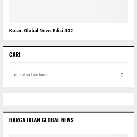
Koran Global News Edisi 402
CARI
S
e
a
S
r
c
E
h
f
A
o
HARGA IKLAN GLOBAL NEWS
r
R
:
C