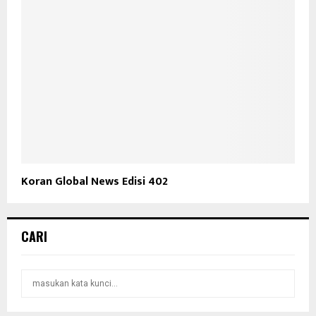
Koran Global News Edisi 402
CARI
S
S
e
a
E