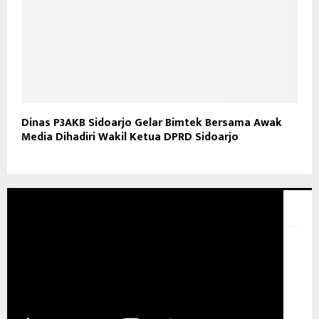
Dinas P3AKB Sidoarjo Gelar Bimtek Bersama Awak
Media Dihadiri Wakil Ketua DPRD Sidoarjo
GLOBAL NEWS TV
Pemutar Video
00:00
00:00
08:28