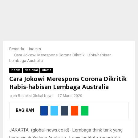
Beranda
Indeks
Cara Jokowi Merespons Corona Dikritik Habis-habisan
Lembaga Australia
Indeks
Nasional
Utama
Cara Jokowi Merespons Corona Dikritik
Habis-habisan Lembaga Australia
oleh
Redaksi Global News
17 Maret 2020
BAGIKAN
JAKARTA (global-news.co.id)- Lembaga think tank yang
berbasis di Sydney Australia, Lowy Institute, mengkritik