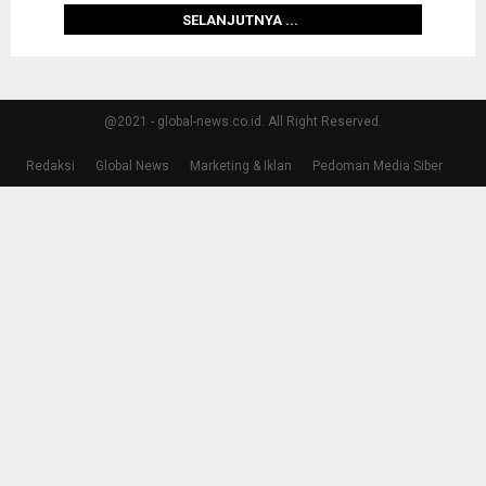
SELANJUTNYA ...
@2021 - global-news.co.id. All Right Reserved.
Redaksi
Global News
Marketing & Iklan
Pedoman Media Siber