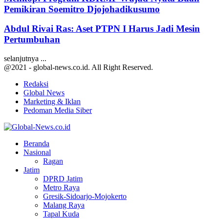
Pemikiran Soemitro Djojohadikusumo
Abdul Rivai Ras: Aset PTPN I Harus Jadi Mesin
Pertumbuhan
selanjutnya ...
@2021 - global-news.co.id. All Right Reserved.
Redaksi
Global News
Marketing & Iklan
Pedoman Media Siber
Facebook
Twitter
Youtube
Beranda
Nasional
Ragan
Jatim
DPRD Jatim
Metro Raya
Gresik-Sidoarjo-Mojokerto
Malang Raya
Tapal Kuda