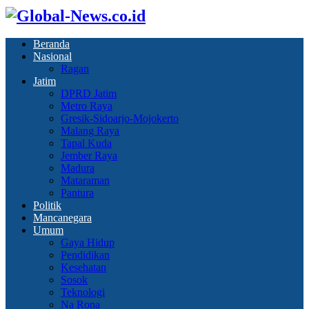
Beranda
Nasional
Ragan
Jatim
DPRD Jatim
Metro Raya
Gresik-Sidoarjo-Mojokerto
Malang Raya
Tapal Kuda
Jember Raya
Madura
Mataraman
Pantura
Politik
Mancanegara
Umum
Gaya Hidup
Pendidikan
Kesehatan
Sosok
Teknologi
Na Rona