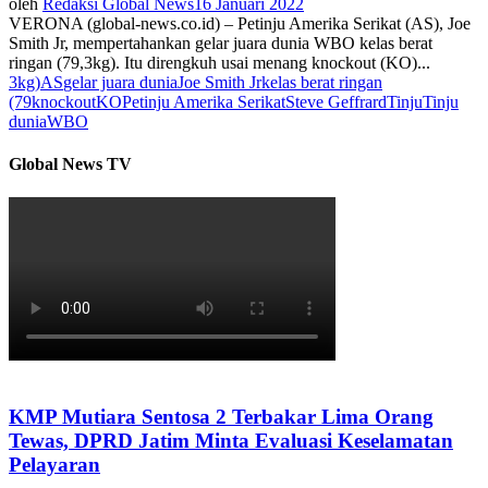
oleh
Redaksi Global News
16 Januari 2022
VERONA (global-news.co.id) – Petinju Amerika Serikat (AS), Joe
Smith Jr, mempertahankan gelar juara dunia WBO kelas berat
ringan (79,3kg). Itu direngkuh usai menang knockout (KO)...
3kg)
AS
gelar juara dunia
Joe Smith Jr
kelas berat ringan
(79
knockout
KO
Petinju Amerika Serikat
Steve Geffrard
Tinju
Tinju
dunia
WBO
Global News TV
KMP Mutiara Sentosa 2 Terbakar Lima Orang
Tewas, DPRD Jatim Minta Evaluasi Keselamatan
Pelayaran