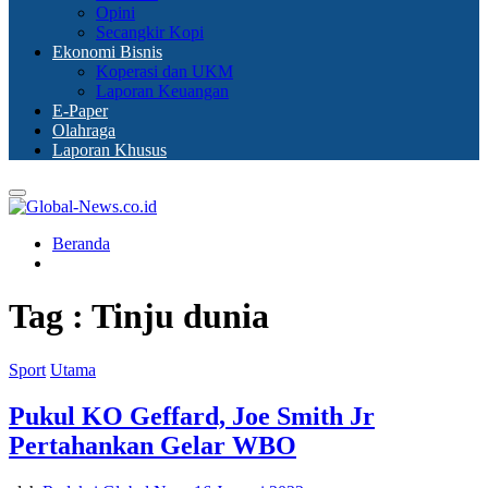
Opini
Secangkir Kopi
Ekonomi Bisnis
Koperasi dan UKM
Laporan Keuangan
E-Paper
Olahraga
Laporan Khusus
Primary
Menu
Beranda
Tag : Tinju dunia
Sport
Utama
Pukul KO Geffard, Joe Smith Jr
Pertahankan Gelar WBO