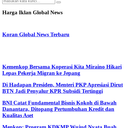
Search
Search
for:
Harga Iklan Global News
Koran Global News Terbaru
Kemenkop Bersama Koperasi Kita Miraino Hikari
Lepas Pekerja Migran ke Jepang
Di Hadapan Presiden, Menteri PKP Apresiasi Dirut
BTN Jadi Penyalur KPR Subsidi Tertinggi
BNI Catat Fundamental Bisnis Kokoh di Bawah
Danantara, Ditopang Pertumbuhan Kredit dan
Kualitas Aset
Menkop: Program KDKMP Wujud Nyata Buah