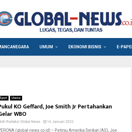
MANCANEGARA
UMUM
EKONOMI BISNIS
E-PAPE
a
Sport
Utama
Pukul KO Geffard, Joe Smith Jr Pertahankan
Gelar WBO
oleh
Redaksi Global News
16 Januari 2022
VERONA (global-news.co.id) – Petinju Amerika Serikat (AS), Joe