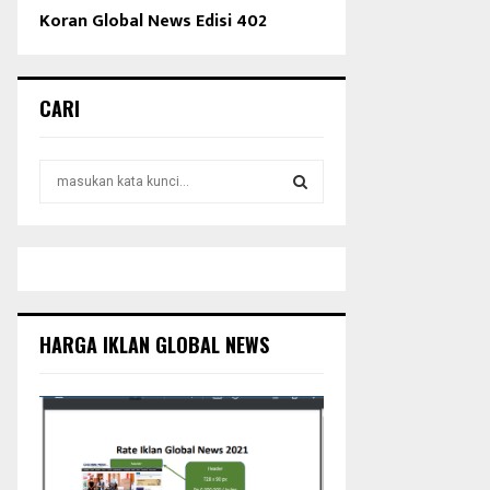
Koran Global News Edisi 402
CARI
S
e
a
S
r
c
E
h
f
A
o
HARGA IKLAN GLOBAL NEWS
r
R
:
C
H