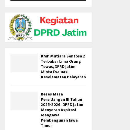
V
i
d
e
o
KMP Mutiara Sentosa 2
Terbakar Lima Orang
Tewas, DPRD Jatim
Minta Evaluasi
Keselamatan Pelayaran
Reses Masa
Persidangan III Tahun
2025-2026: DPRD Jatim
Menyerap Aspirasi
Mengawal
Pembangunan Jawa
Timur