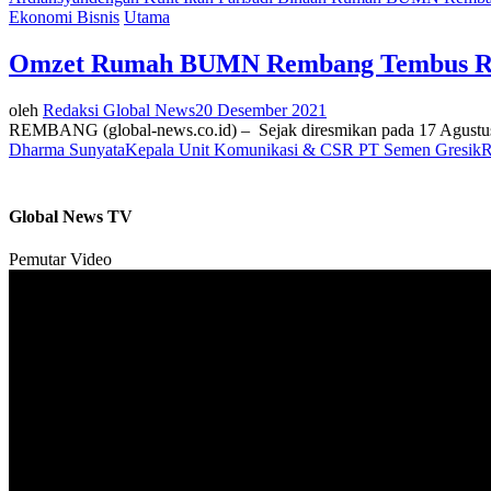
Ekonomi Bisnis
Utama
Omzet Rumah BUMN Rembang Tembus Rp 1
oleh
Redaksi Global News
20 Desember 2021
REMBANG (global-news.co.id) – Sejak diresmikan pada 17 Agustu
Dharma Sunyata
Kepala Unit Komunikasi & CSR PT Semen Gresik
Global News TV
Pemutar Video