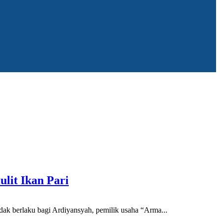
it Ikan Pari
dak berlaku bagi Ardiyansyah, pemilik usaha “Arma...