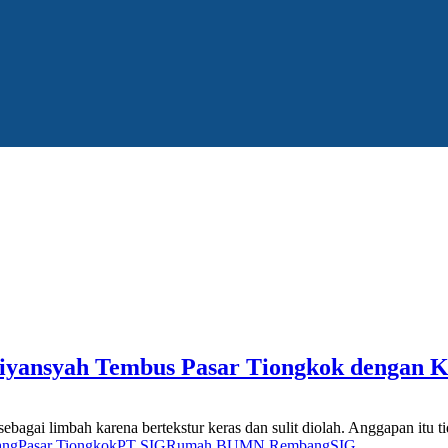
ansyah Tembus Pasar Tiongkok dengan Kul
agai limbah karena bertekstur keras dan sulit diolah. Anggapan itu ti
ang
Pasar Tiongkok
PT SIG
Rumah BUMN Rembang
SIG