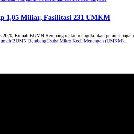
,05 Miliar, Fasilitasi 231 UMKM
s 2020, Rumah BUMN Rembang makin mengokohkan peran sebagai ruma
Rumah BUMN Rembang
Usaha Mikro Kecil Menengah (UMKM).