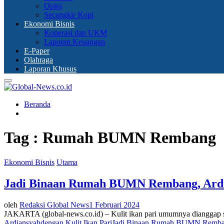
Opini
Secangkir Kopi
Ekonomi Bisnis
Koperasi dan UKM
Laporan Keuangan
E-Paper
Olahraga
Laporan Khusus
Primary
Menu
Beranda
Tag : Rumah BUMN Rembang
Ekonomi Bisnis
Utama
Jadi Binaan Rumah BUMN Rembang, Ardiy
oleh
Redaksi Global News
1 Februari 2024
JAKARTA (global-news.co.id) – Kulit ikan pari umumnya dianggap seb
Ardiansyah
dengan Kulit Ikan Pari
Jadi Binaan Rumah BUMN Remb