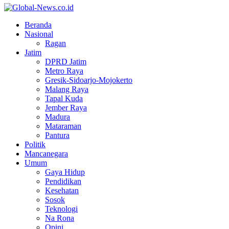
Facebook
Twitter
Youtube
Beranda
Nasional
Ragan
Jatim
DPRD Jatim
Metro Raya
Gresik-Sidoarjo-Mojokerto
Malang Raya
Tapal Kuda
Jember Raya
Madura
Mataraman
Pantura
Politik
Mancanegara
Umum
Gaya Hidup
Pendidikan
Kesehatan
Sosok
Teknologi
Na Rona
Opini