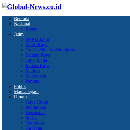
Beranda
Nasional
Ragan
Jatim
DPRD Jatim
Metro Raya
Gresik-Sidoarjo-Mojokerto
Malang Raya
Tapal Kuda
Jember Raya
Madura
Mataraman
Pantura
Politik
Mancanegara
Umum
Gaya Hidup
Pendidikan
Kesehatan
Sosok
Teknologi
Na Rona