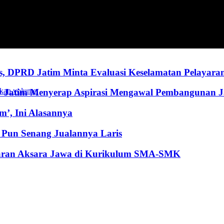
, DPRD Jatim Minta Evaluasi Keselamatan Pelayara
kan volume.
RD Jatim Menyerap Aspirasi Mengawal Pembangunan 
’, Ini Alasannya
Pun Senang Jualannya Laris
jaran Aksara Jawa di Kurikulum SMA-SMK