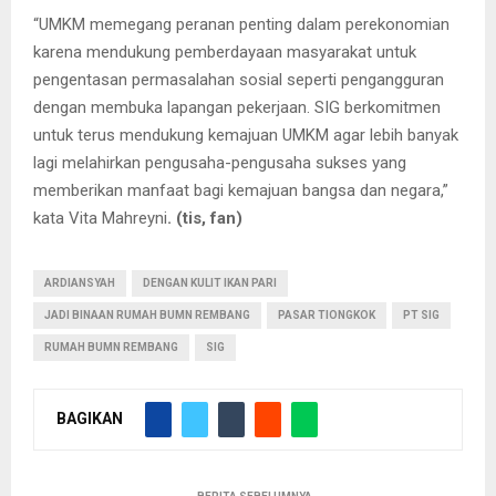
“UMKM memegang peranan penting dalam perekonomian
karena mendukung pemberdayaan masyarakat untuk
pengentasan permasalahan sosial seperti pengangguran
dengan membuka lapangan pekerjaan. SIG berkomitmen
untuk terus mendukung kemajuan UMKM agar lebih banyak
lagi melahirkan pengusaha-pengusaha sukses yang
memberikan manfaat bagi kemajuan bangsa dan negara,”
kata Vita Mahreyni
. (tis, fan)
ARDIANSYAH
DENGAN KULIT IKAN PARI
JADI BINAAN RUMAH BUMN REMBANG
PASAR TIONGKOK
PT SIG
RUMAH BUMN REMBANG
SIG
BAGIKAN