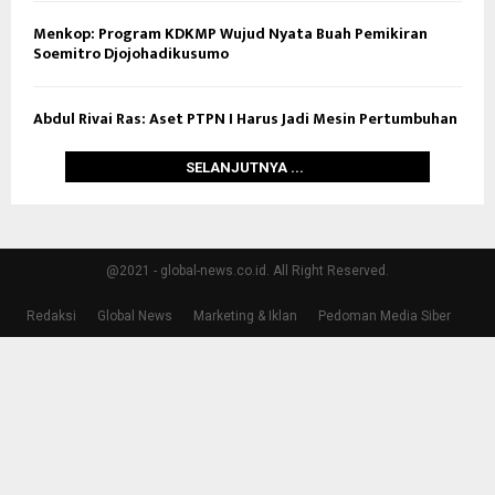
Menkop: Program KDKMP Wujud Nyata Buah Pemikiran
Soemitro Djojohadikusumo
Abdul Rivai Ras: Aset PTPN I Harus Jadi Mesin Pertumbuhan
SELANJUTNYA ...
@2021 - global-news.co.id. All Right Reserved.
Redaksi
Global News
Marketing & Iklan
Pedoman Media Siber