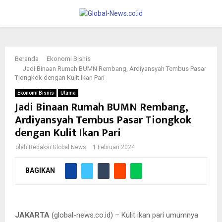
PRIMARY
MENU
Beranda
Ekonomi Bisnis
Jadi Binaan Rumah BUMN Rembang, Ardiyansyah Tembus Pasar
Tiongkok dengan Kulit Ikan Pari
Ekonomi Bisnis
Utama
Jadi Binaan Rumah BUMN Rembang,
Ardiyansyah Tembus Pasar Tiongkok
dengan Kulit Ikan Pari
oleh
Redaksi Global News
1 Februari 2024
BAGIKAN
Ardiyansyah, pemilik usaha Arma Leather and Craft, melayani
pengunjung Bazar UMKM untuk Indonesia yang diselenggarakan
pada 26 hingga 29 Januari 2023 di Gedung Sarinah, Jakarta
JAKARTA
(global-news.co.id) – Kulit ikan pari umumnya