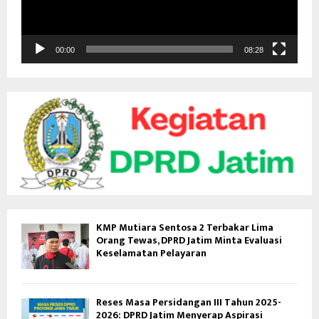
r
V
i
d
00:00
08:28
e
o
KMP Mutiara Sentosa 2 Terbakar Lima
Orang Tewas, DPRD Jatim Minta Evaluasi
Keselamatan Pelayaran
Reses Masa Persidangan III Tahun 2025-
2026: DPRD Jatim Menyerap Aspirasi