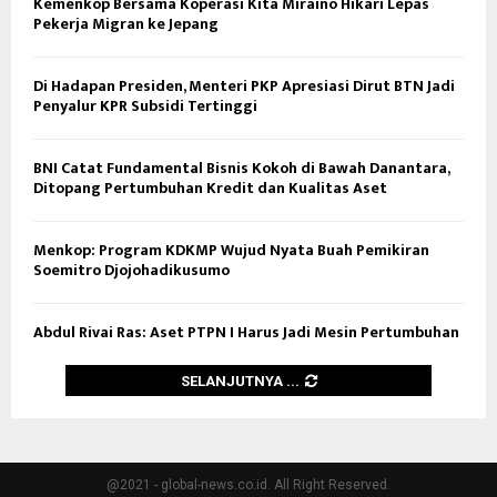
Kemenkop Bersama Koperasi Kita Miraino Hikari Lepas
Pekerja Migran ke Jepang
Di Hadapan Presiden, Menteri PKP Apresiasi Dirut BTN Jadi
Penyalur KPR Subsidi Tertinggi
BNI Catat Fundamental Bisnis Kokoh di Bawah Danantara,
Ditopang Pertumbuhan Kredit dan Kualitas Aset
Menkop: Program KDKMP Wujud Nyata Buah Pemikiran
Soemitro Djojohadikusumo
Abdul Rivai Ras: Aset PTPN I Harus Jadi Mesin Pertumbuhan
SELANJUTNYA ...
@2021 - global-news.co.id. All Right Reserved.