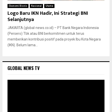
Ekonomi Bisnis
Nasional
Utama
Logo Baru IKN Hadir, Ini Strategi BNI
Selanjutnya
JAKARTA (global-news.co.id) – PT Bank Negara Indonesia
(Persero) Tbk atau BNI berkomitmen untuk terus
memberikan kontribusi positif pada proyek Ibu Kota Negara
(IKN). Belum lama...
GLOBAL NEWS TV
P
e
m
u
t
a