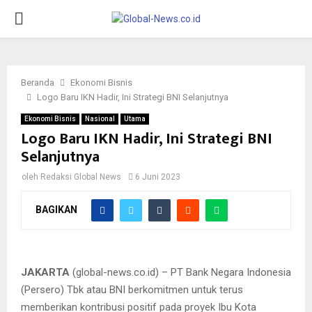
PRIMARY
MENU
Beranda
Ekonomi Bisnis
Logo Baru IKN Hadir, Ini Strategi BNI Selanjutnya
Ekonomi Bisnis
Nasional
Utama
Logo Baru IKN Hadir, Ini Strategi BNI
Selanjutnya
oleh
Redaksi Global News
6 Juni 2023
BAGIKAN
Belum lama ini, IKN telah memiliki logo baru di mana BNI turut
berkontribusi dalam proses pembuatan dan promosi logo itu
JAKARTA
(global-news.co.id) – PT Bank Negara Indonesia
(Persero) Tbk atau BNI berkomitmen untuk terus
memberikan kontribusi positif pada proyek Ibu Kota