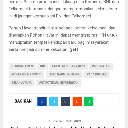
pemilih. Seluruh proses ini didukung oleh Kominfo, BNI, dan
Telkomsel termasuk dengan mempromosikan kelima logo
ini di jaringan komunikasi BNI dan Telkomsel
Pohon Hayat sendiri dinilai sebagai pohon kehidupan, dan
diharapkan Pohon Hayat ini dapat menginspirasi IKN untuk
menciptakan tempat kehidupan baru bagi masyarakat,
serta menjadi sumber kekuatan.
(jef)
BERKOMITMEN
BNI
IBU KOTA NEGARA (IKN)
INI STRATEGI
KONTRIBUSI POSITIF
LOGO BARU IKN HADIR
PADA PROYEK
SELANJUTNYA
UNTUK TERUS MEMBERIKAN
BAGIKAN
BERITA SEBELUMNYA