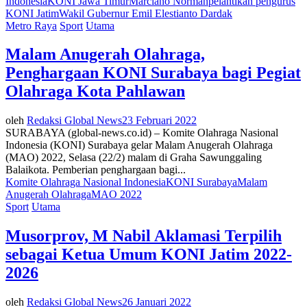
Indonesia
KONI Jawa Timur
Marciano Norman
pelantikan pengurus
KONI Jatim
Wakil Gubernur Emil Elestianto Dardak
Metro Raya
Sport
Utama
Malam Anugerah Olahraga,
Penghargaan KONI Surabaya bagi Pegiat
Olahraga Kota Pahlawan
oleh
Redaksi Global News
23 Februari 2022
SURABAYA (global-news.co.id) – Komite Olahraga Nasional
Indonesia (KONI) Surabaya gelar Malam Anugerah Olahraga
(MAO) 2022, Selasa (22/2) malam di Graha Sawunggaling
Balaikota. Pemberian penghargaan bagi...
Komite Olahraga Nasional Indonesia
KONI Surabaya
Malam
Anugerah Olahraga
MAO 2022
Sport
Utama
Musorprov, M Nabil Aklamasi Terpilih
sebagai Ketua Umum KONI Jatim 2022-
2026
oleh
Redaksi Global News
26 Januari 2022