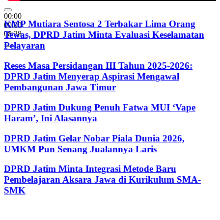
00:00
KMP Mutiara Sentosa 2 Terbakar Lima Orang
00:00
08:28
Tewas, DPRD Jatim Minta Evaluasi Keselamatan
Pelayaran
Reses Masa Persidangan III Tahun 2025-2026:
DPRD Jatim Menyerap Aspirasi Mengawal
Pembangunan Jawa Timur
DPRD Jatim Dukung Penuh Fatwa MUI ‘Vape
Haram’, Ini Alasannya
DPRD Jatim Gelar Nobar Piala Dunia 2026,
UMKM Pun Senang Jualannya Laris
DPRD Jatim Minta Integrasi Metode Baru
Pembelajaran Aksara Jawa di Kurikulum SMA-
SMK