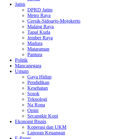
Jatim
DPRD Jatim
Metro Raya
Gresik-Sidoarjo-Mojokerto
Malang Raya
Tapal Kuda
Jember Raya
Madura
Mataraman
Pantura
Politik
Mancanegara
Umum
Gaya Hidup
Pendidikan
Kesehatan
Sosok
Teknologi
Na Rona
Opini
Secangkir Kopi
Ekonomi Bisnis
Koperasi dan UKM
Laporan Keuangan
E-Paper