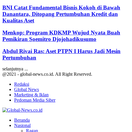
BNI Catat Fundamental Bisnis Kokoh di Bawah
Danantara, Ditopang Pertumbuhan Kredit dan
Kualitas Aset
Menkop: Program KDKMP Wujud Nyata Buah
Pemikiran Soemitro Djojohadikusumo
Abdul Rivai Ras: Aset PTPN I Harus Jadi Mesin
Pertumbuhan
selanjutnya ...
@2021 - global-news.co.id. All Right Reserved.
Redaksi
Global News
Marketing & Iklan
Pedoman Media Siber
Facebook
Twitter
Youtube
Beranda
Nasional
Ragan