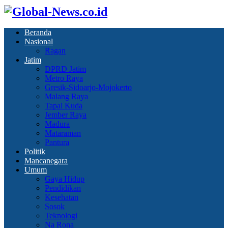
Beranda
Nasional
Ragan
Jatim
DPRD Jatim
Metro Raya
Gresik-Sidoarjo-Mojokerto
Malang Raya
Tapal Kuda
Jember Raya
Madura
Mataraman
Pantura
Politik
Mancanegara
Umum
Gaya Hidup
Pendidikan
Kesehatan
Sosok
Teknologi
Na Rona