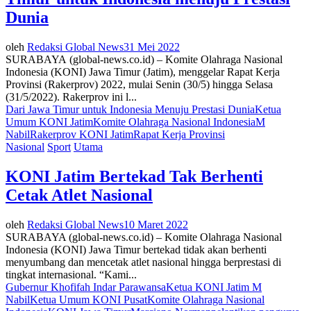
Dunia
oleh
Redaksi Global News
31 Mei 2022
SURABAYA (global-news.co.id) – Komite Olahraga Nasional
Indonesia (KONI) Jawa Timur (Jatim), menggelar Rapat Kerja
Provinsi (Rakerprov) 2022, mulai Senin (30/5) hingga Selasa
(31/5/2022). Rakerprov ini l...
Dari Jawa Timur untuk Indonesia Menuju Prestasi Dunia
Ketua
Umum KONI Jatim
Komite Olahraga Nasional Indonesia
M
Nabil
Rakerprov KONI Jatim
Rapat Kerja Provinsi
Nasional
Sport
Utama
KONI Jatim Bertekad Tak Berhenti
Cetak Atlet Nasional
oleh
Redaksi Global News
10 Maret 2022
SURABAYA (global-news.co.id) – Komite Olahraga Nasional
Indonesia (KONI) Jawa Timur bertekad tidak akan berhenti
menyumbang dan mencetak atlet nasional hingga berprestasi di
tingkat internasional. “Kami...
Gubernur Khofifah Indar Parawansa
Ketua KONI Jatim M
Nabil
Ketua Umum KONI Pusat
Komite Olahraga Nasional