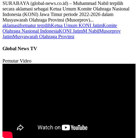
SURABAYA (global-news.co.id) – Muhammad Nabil terpilih
secara aklamasi sebagai Ketua Umum Komite Olahraga Nasional
Indonesia (KONI) Jawa Timur periode 2022-2026 dalam
Musyawarah Olahraga Provinsi (Musorprov)...
aklamasi
formatur terpilih
Ketua Umum KONI Jatim
Komite
Olahraga Nasional Indonesia
KONI Jatim
M Nabil
Musorprov
Jatim
Musyawarah Olahraga Provinsi
Global News TV
Pemutar Video