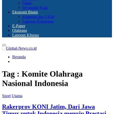
Opini
Secangkir Kopi
Ekonomi Bisnis
Koperasi dan UKM
Laporan Keuangan
E-Paper
Olahraga
Laporan Khusus
Primary
Menu
Beranda
Tag : Komite Olahraga
Nasional Indonesia
Sport
Utama
Rakerprov KONI Jatim, Dari Jawa
Timur untuk Indonesia menuju Prestasi