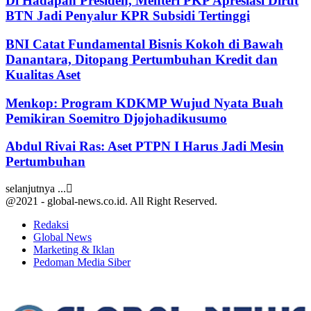
Di Hadapan Presiden, Menteri PKP Apresiasi Dirut
BTN Jadi Penyalur KPR Subsidi Tertinggi
BNI Catat Fundamental Bisnis Kokoh di Bawah
Danantara, Ditopang Pertumbuhan Kredit dan
Kualitas Aset
Menkop: Program KDKMP Wujud Nyata Buah
Pemikiran Soemitro Djojohadikusumo
Abdul Rivai Ras: Aset PTPN I Harus Jadi Mesin
Pertumbuhan
selanjutnya ...
@2021 - global-news.co.id. All Right Reserved.
Redaksi
Global News
Marketing & Iklan
Pedoman Media Siber