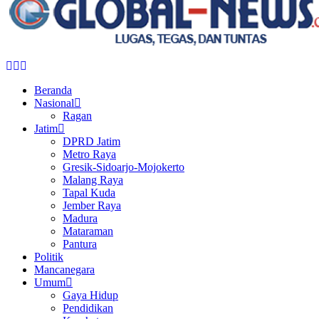
Facebook
Twitter
Youtube
Beranda
Nasional
Ragan
Jatim
DPRD Jatim
Metro Raya
Gresik-Sidoarjo-Mojokerto
Malang Raya
Tapal Kuda
Jember Raya
Madura
Mataraman
Pantura
Politik
Mancanegara
Umum
Gaya Hidup
Pendidikan