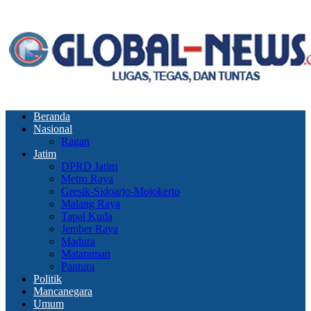
Beranda
Nasional
Ragan
Jatim
DPRD Jatim
Metro Raya
Gresik-Sidoarjo-Mojokerto
Malang Raya
Tapal Kuda
Jember Raya
Madura
Mataraman
Pantura
Politik
Mancanegara
Umum