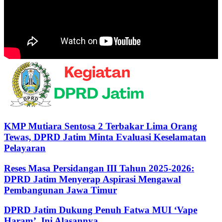
00:00
00:00
08:28
KMP Mutiara Sentosa 2 Terbakar Lima Orang
Tewas, DPRD Jatim Minta Evaluasi Keselamatan
Pelayaran
Reses Masa Persidangan III Tahun 2025-2026:
DPRD Jatim Menyerap Aspirasi Mengawal
Pembangunan Jawa Timur
DPRD Jatim Dukung Penuh Fatwa MUI ‘Vape
Haram’, Ini Alasannya