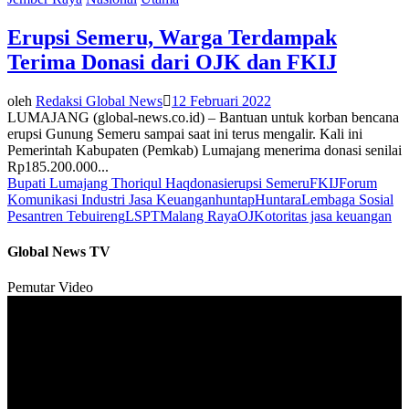
Erupsi Semeru, Warga Terdampak
Terima Donasi dari OJK dan FKIJ
oleh
Redaksi Global News
12 Februari 2022
LUMAJANG (global-news.co.id) – Bantuan untuk korban bencana
erupsi Gunung Semeru sampai saat ini terus mengalir. Kali ini
Pemerintah Kabupaten (Pemkab) Lumajang menerima donasi senilai
Rp185.200.000...
Bupati Lumajang Thoriqul Haq
donasi
erupsi Semeru
FKIJ
Forum
Komunikasi Industri Jasa Keuangan
huntap
Huntara
Lembaga Sosial
Pesantren Tebuireng
LSPT
Malang Raya
OJK
otoritas jasa keuangan
Global News TV
Pemutar Video