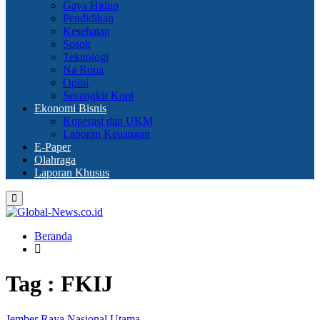
Gaya Hidup
Pendidikan
Kesehatan
Sosok
Teknologi
Na Rona
Opini
Secangkir Kopi
Ekonomi Bisnis
Koperasi dan UKM
Laporan Keuangan
E-Paper
Olahraga
Laporan Khusus
Primary
Menu
Beranda
Tag : FKIJ
Jember Raya
Nasional
Utama