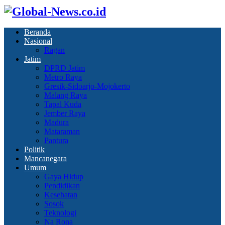
Beranda
Nasional
Ragan
Jatim
DPRD Jatim
Metro Raya
Gresik-Sidoarjo-Mojokerto
Malang Raya
Tapal Kuda
Jember Raya
Madura
Mataraman
Pantura
Politik
Mancanegara
Umum
Gaya Hidup
Pendidikan
Kesehatan
Sosok
Teknologi
Na Rona