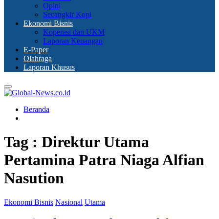
Opini
Secangkir Kopi
Ekonomi Bisnis
Koperasi dan UKM
Laporan Keuangan
E-Paper
Olahraga
Laporan Khusus
Primary
Menu
Beranda
Tag : Direktur Utama
Pertamina Patra Niaga Alfian
Nasution
Ekonomi Bisnis
Nasional
Utama