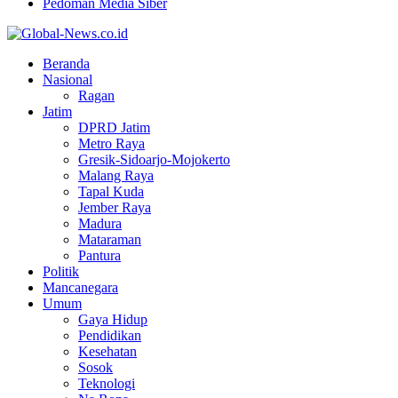
Pedoman Media Siber
Facebook
Twitter
Youtube
Beranda
Nasional
Ragan
Jatim
DPRD Jatim
Metro Raya
Gresik-Sidoarjo-Mojokerto
Malang Raya
Tapal Kuda
Jember Raya
Madura
Mataraman
Pantura
Politik
Mancanegara
Umum
Gaya Hidup
Pendidikan
Kesehatan
Sosok
Teknologi