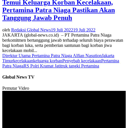
Temui Keluarga Korban Kecelakaan,
Pertamina Patra Niaga Pastikan Akan
Tanggung Jawab Penuh
oleh
Redaksi Global News
19 Juli 2022
19 Juli 2022
JAKARTA (global-news.co.id) – PT Pertamina Patra Niaga
berkomitmen bertanggung jawab terhadap seluruh biaya perawatan
bagi korban luka, serta pemberian santunan bagi korban jiwa
kecelakaan mobil...
Direktur Utama Pertamina Patra Niaga Alfian Nasution
Jakarta
Timur
kecelakaan
keluarga korban
Penyebab kecelakaan
Pertamina
Patra Niaga
RS Polri Kramat Jati
truk tangki Pertamina
Global News TV
Pemutar Video