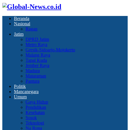
Beranda
Nasional
Ragan
Jatim
DPRD Jatim
Metro Raya
Gresik-Sidoarjo-Mojokerto
Malang Raya
Tapal Kuda
Jember Raya
Madura
Mataraman
Pantura
Politik
Mancanegara
Umum
Gaya Hidup
Pendidikan
Kesehatan
Sosok
Teknologi
Na Rona