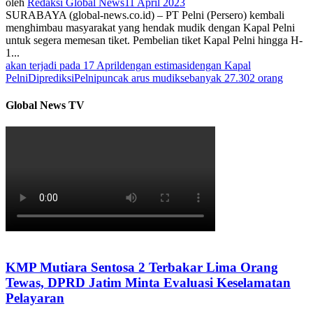
oleh
Redaksi Global News
11 April 2023
SURABAYA (global-news.co.id) – PT Pelni (Persero) kembali
menghimbau masyarakat yang hendak mudik dengan Kapal Pelni
untuk segera memesan tiket. Pembelian tiket Kapal Pelni hingga H-
1...
akan terjadi pada 17 April
dengan estimasi
dengan Kapal
Pelni
Diprediksi
Pelni
puncak arus mudik
sebanyak 27.302 orang
Global News TV
KMP Mutiara Sentosa 2 Terbakar Lima Orang
Tewas, DPRD Jatim Minta Evaluasi Keselamatan
Pelayaran