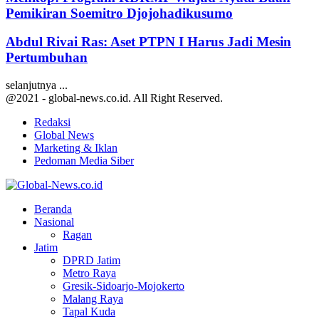
Pemikiran Soemitro Djojohadikusumo
Abdul Rivai Ras: Aset PTPN I Harus Jadi Mesin
Pertumbuhan
selanjutnya ...
@2021 - global-news.co.id. All Right Reserved.
Redaksi
Global News
Marketing & Iklan
Pedoman Media Siber
Facebook
Twitter
Youtube
Beranda
Nasional
Ragan
Jatim
DPRD Jatim
Metro Raya
Gresik-Sidoarjo-Mojokerto
Malang Raya
Tapal Kuda