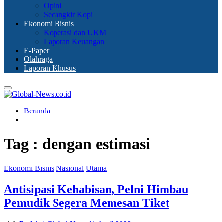
Opini
Secangkir Kopi
Ekonomi Bisnis
Koperasi dan UKM
Laporan Keuangan
E-Paper
Olahraga
Laporan Khusus
Primary
Menu
Beranda
Tag : dengan estimasi
Ekonomi Bisnis
Nasional
Utama
Antisipasi Kehabisan, Pelni Himbau
Pemudik Segera Memesan Tiket