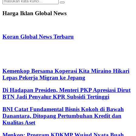
Search
Search
for:
Harga Iklan Global News
Koran Global News Terbaru
Kemenkop Bersama Koperasi Kita Miraino Hikari
Lepas Pekerja Migran ke Jepang
Di Hadapan Presiden, Menteri PKP Apresiasi Dirut
BTN Jadi Penyalur KPR Subsidi Tertinggi
BNI Catat Fundamental Bisnis Kokoh di Bawah
Danantara, Ditopang Pertumbuhan Kredit dan
Kualitas Aset
Menkop: Program KDKMP Wujud Nyata Buah