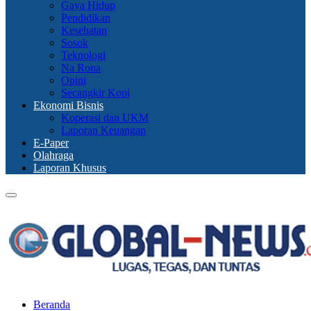
Gaya Hidup
Pendidikan
Kesehatan
Sosok
Teknologi
Na Rona
Opini
Secangkir Kopi
Ekonomi Bisnis
Koperasi dan UKM
Laporan Keuangan
E-Paper
Olahraga
Laporan Khusus
Primary
Menu
Beranda