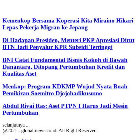
Kemenkop Bersama Koperasi Kita Miraino Hikari
Lepas Pekerja Migran ke Jepang
Di Hadapan Presiden, Menteri PKP Apresiasi Dirut
BTN Jadi Penyalur KPR Subsidi Tertinggi
BNI Catat Fundamental Bisnis Kokoh di Bawah
Danantara, Ditopang Pertumbuhan Kredit dan
Kualitas Aset
Menkop: Program KDKMP Wujud Nyata Buah
Pemikiran Soemitro Djojohadikusumo
Abdul Rivai Ras: Aset PTPN I Harus Jadi Mesin
Pertumbuhan
selanjutnya ...
@2021 - global-news.co.id. All Right Reserved.