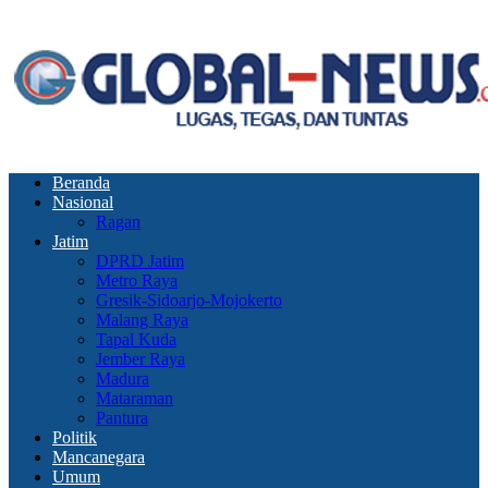
Beranda
Nasional
Ragan
Jatim
DPRD Jatim
Metro Raya
Gresik-Sidoarjo-Mojokerto
Malang Raya
Tapal Kuda
Jember Raya
Madura
Mataraman
Pantura
Politik
Mancanegara
Umum