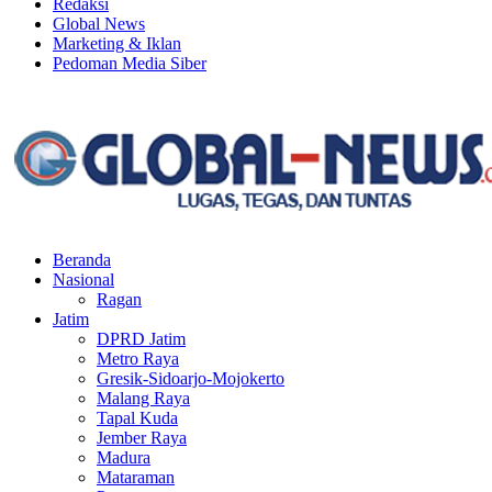
Redaksi
Global News
Marketing & Iklan
Pedoman Media Siber
Facebook
Twitter
Youtube
Beranda
Nasional
Ragan
Jatim
DPRD Jatim
Metro Raya
Gresik-Sidoarjo-Mojokerto
Malang Raya
Tapal Kuda
Jember Raya
Madura
Mataraman