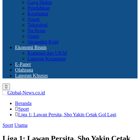
Gaya Hidup
Pendidikan
Kesehatan
Sosok
Teknologi
Na Rona
Opini
Secangkir Kopi
Ekonomi Bisnis
Koperasi dan UKM
Laporan Keuangan
E-Paper
Olahraga
Laporan Khusus
Primary
Menu
Beranda
Sport
Liga 1: Lawan Persita, Sho Yakin Cetak Gol Lagi
Sport
Utama
Liga 1: Lawan Persita, Sho Yakin Cetak