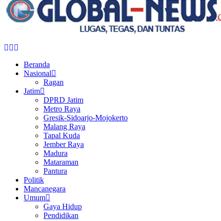
Facebook
Twitter
Youtube
Beranda
Nasional
Ragan
Jatim
DPRD Jatim
Metro Raya
Gresik-Sidoarjo-Mojokerto
Malang Raya
Tapal Kuda
Jember Raya
Madura
Mataraman
Pantura
Politik
Mancanegara
Umum
Gaya Hidup
Pendidikan