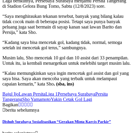
Laga berikutnya, Persebaya Surabaya menjamu Persita Tangerang
di Stadion Gelora Bung Tomo, Sabtu (12/8/2023) sore.
“Saya menghiraukan tekanan tersebut, banyak yang bilang kalau
tidak cocok main di beberapa posisi. Tetapi saya punya banyak
peluang juga saat bermain di sayap kanan saat lawan Barito dan
Persija,” kata Sho.
“Kadang saya bisa mencetak gol, kadang tidak, normal, semoga
setelah ini mencetak gol terus,” sambungnya.
Musim lalu, Sho mencetak 10 gol dan 10 assist dari 33 penampilan.
Untuk itu, ia kembali menargetkan untuk melebihi target musim lalu.
“Kalau memungkinkan saya ingin mencetak gol assist dan gol yang
saya bisa. Saya akan mencoba yang terbaik untuk melampaui
capaian kemarin,” kata Sho
. (sba, ins)
Bajul Ijo
Lawan Persita
Liga 1
Persebaya Surabaya
Persita
Tangerang
Sho Yamamoto
Yakin Cetak Gol Lagi
Bagikan
berita sebelumnya
Dishub Surabaya Sosialisasikan “Gerakan Minta Karcis Parkir”