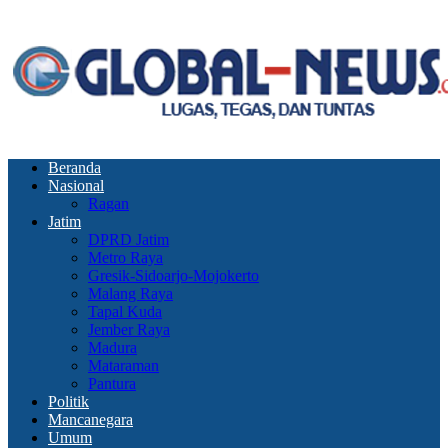
Beranda
Nasional
Ragan
Jatim
DPRD Jatim
Metro Raya
Gresik-Sidoarjo-Mojokerto
Malang Raya
Tapal Kuda
Jember Raya
Madura
Mataraman
Pantura
Politik
Mancanegara
Umum