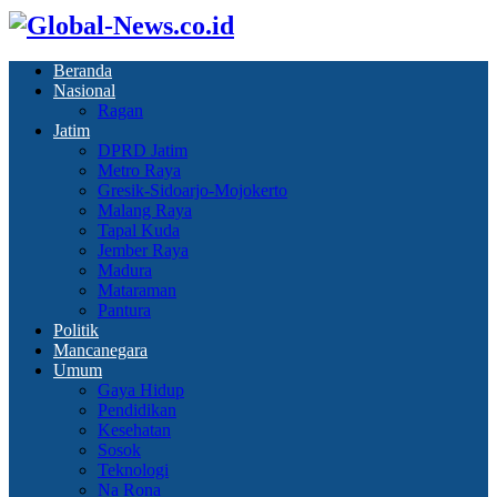
Beranda
Nasional
Ragan
Jatim
DPRD Jatim
Metro Raya
Gresik-Sidoarjo-Mojokerto
Malang Raya
Tapal Kuda
Jember Raya
Madura
Mataraman
Pantura
Politik
Mancanegara
Umum
Gaya Hidup
Pendidikan
Kesehatan
Sosok
Teknologi
Na Rona