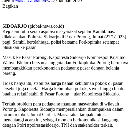
oleh
Redaksi Global News
27 Januari 2023
Bagikan
SIDOARJO
(global-news.co.id)
Kegiatan rutin serap aspirasi masyarakat seputar Kamtibmas,
dilaksanakan Polresta Sidoarjo di Pasar Porong, Jumat (27/1/2023)
pagi. Sambil berolahraga, polisi bersama Forkopimka setempat
blusukan ke pasar.
Masuk ke Pasar Porong, Kapolresta Sidoarjo Kombespol Kusumo
Wahyu Bintoro bersama anggota dan Forkopimka Porong berupaya
membangkitkan perekonomian pedagang pasar dengan belanja
bareng.
Tidak hanya itu, stabilitas harga bahan kebutuhan pokok di pasar
tersebut juga dicek. “Harga kebutuhan pokok, sayur hingga buah-
buahan relatif stabil di Pasar Porong,” ujar Kapolresta Sidoarjo.
Terkait problem para pedagang maupun masyarakat di wilayah
Porong, Kapolresta Sidoarjo mempersilahkan disampaikan dalam
forum rembuk Jumat Curhat. Masyarakat tampak antusias
mendatangi acara ini, sebagai momen berkomunikasi langsung
dengan Polri #polrestasidoarjo, TNI dan stakeholder terkait.