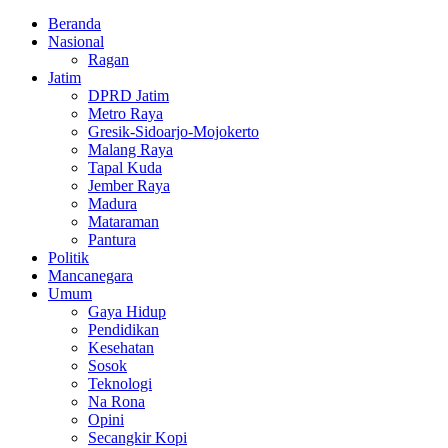
Facebook
Twitter
Youtube
Beranda
Nasional
Ragan
Jatim
DPRD Jatim
Metro Raya
Gresik-Sidoarjo-Mojokerto
Malang Raya
Tapal Kuda
Jember Raya
Madura
Mataraman
Pantura
Politik
Mancanegara
Umum
Gaya Hidup
Pendidikan
Kesehatan
Sosok
Teknologi
Na Rona
Opini
Secangkir Kopi