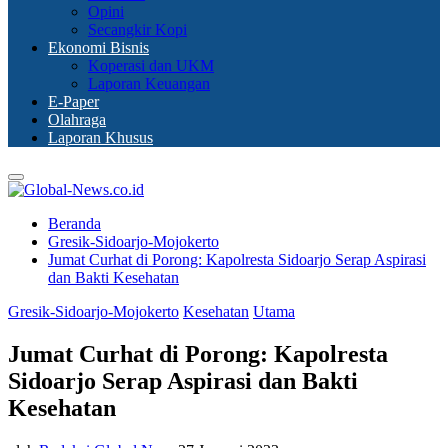
Opini
Secangkir Kopi
Ekonomi Bisnis
Koperasi dan UKM
Laporan Keuangan
E-Paper
Olahraga
Laporan Khusus
Primary
Menu
Beranda
Gresik-Sidoarjo-Mojokerto
Jumat Curhat di Porong: Kapolresta Sidoarjo Serap Aspirasi
dan Bakti Kesehatan
Gresik-Sidoarjo-Mojokerto
Kesehatan
Utama
Jumat Curhat di Porong: Kapolresta
Sidoarjo Serap Aspirasi dan Bakti
Kesehatan