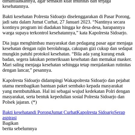
dimanfaatkannya, agar semakin kuat imunitas dan terjaga
kesehatannya.
Bakti kesehatan Polresta Sidoarjo diselenggarakan di Pasar Porong,
jadi satu dalam Jumat Curhat, 27 Januari 2023. “Nantinya secara
kontinyu program ini diadakan hingga ke desa-desa, harapannya
warga supaya terkontrol kesehatannya,” kata Kapolresta Sidoarjo.
Dia juga menghimbau masyarakat dan pedagang pasar agar menjaga
kesehatan dengan rajin berolahraga, cakupan gizi cukup dan sedapat
mungkin patuhi protokol kesehatan. “Bila ada yang kurang enak
badan, segera lakukan pemeriksaan kesehatan dan memakai masker.
Mari saling menjaga kesehatan sehingga tetap menjalankan rutinitas
dengan lancar,” pesannya.
Kapolresta Sidoarjo didampingi Wakapolresta Sidoarjo dan pejabat
utama membagikan bantuan paket sembako kepada masyarakat
yang membutuhkan. Hal ini sebagai wujud kedekatan Polri dengan
masyarakat, serta bentuk kepedulian sosial Polresta Sidoarjo dan
Polsek jajaran. (*)
Bakti kesehatan
di Porong
Jumat Curhat
Kapolresta Sidoarjo
Serap
aspirasi
Bagikan
berita sebelumnya