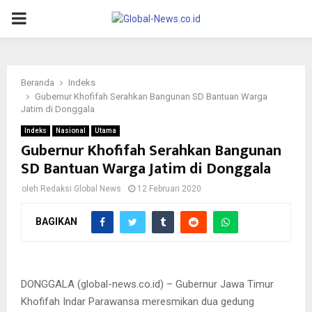
PRIMARY
MENU
Beranda
Indeks
Gubernur Khofifah Serahkan Bangunan SD Bantuan Warga
Jatim di Donggala
Indeks
Nasional
Utama
Gubernur Khofifah Serahkan Bangunan
SD Bantuan Warga Jatim di Donggala
oleh
Redaksi Global News
12 Februari 2020
BAGIKAN
Gubernur Jatim Khofifah Indar Parawansa berada di tengah-
tengah siswa saat peresmian gedung SDN 9 Dalaka, Kecataman
Sindue, Kabupaten Donggala, Rabu (12/2/2020).
DONGGALA (global-news.co.id) – Gubernur Jawa Timur
Khofifah Indar Parawansa meresmikan dua gedung