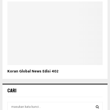
Koran Global News Edisi 402
CARI
S
e