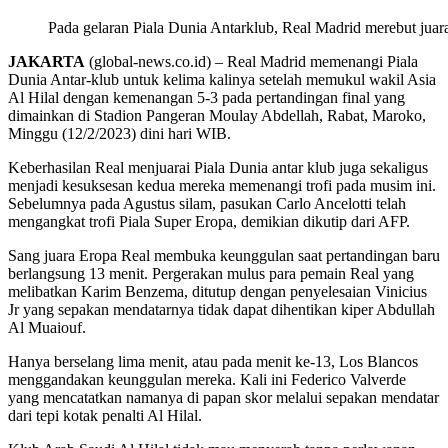
Pada gelaran Piala Dunia Antarklub, Real Madrid merebut juar
JAKARTA
(global-news.co.id) – Real Madrid memenangi Piala
Dunia Antar-klub untuk kelima kalinya setelah memukul wakil Asia
Al Hilal dengan kemenangan 5-3 pada pertandingan final yang
dimainkan di Stadion Pangeran Moulay Abdellah, Rabat, Maroko,
Minggu (12/2/2023) dini hari WIB.
Keberhasilan Real menjuarai Piala Dunia antar klub juga sekaligus
menjadi kesuksesan kedua mereka memenangi trofi pada musim ini.
Sebelumnya pada Agustus silam, pasukan Carlo Ancelotti telah
mengangkat trofi Piala Super Eropa, demikian dikutip dari AFP.
Sang juara Eropa Real membuka keunggulan saat pertandingan baru
berlangsung 13 menit. Pergerakan mulus para pemain Real yang
melibatkan Karim Benzema, ditutup dengan penyelesaian Vinicius
Jr yang sepakan mendatarnya tidak dapat dihentikan kiper Abdullah
Al Muaiouf.
Hanya berselang lima menit, atau pada menit ke-13, Los Blancos
menggandakan keunggulan mereka. Kali ini Federico Valverde
yang mencatatkan namanya di papan skor melalui sepakan mendatar
dari tepi kotak penalti Al Hilal.