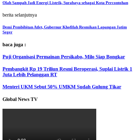
Olah Sampah Jadi Energi Listrik, Surabaya sebagai Kota Percontohan
berita selanjutnya
Demi Pembibitan Atlet, Gubernur Khofifah Resmikan Lapangan Jatim
Seger
baca juga :
Puji Organisasi Permainan Persikabo, Milo Siap Bongkar
Pembangkit Rp 19 Triliun Resmi Beroperasi, Suplai Listrik 1
Juta Lebih Pelanggan RT
Menteri UKM Sebut 50% UMKM Sudah Gulung Tikar
Global News TV