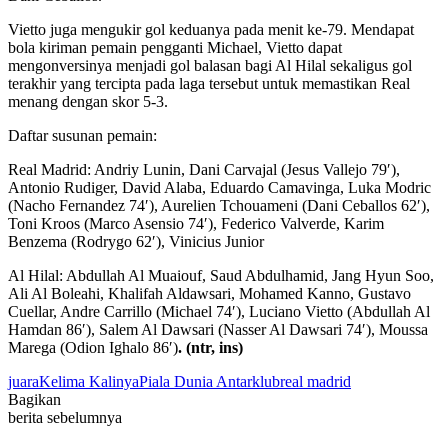
Vietto juga mengukir gol keduanya pada menit ke-79. Mendapat
bola kiriman pemain pengganti Michael, Vietto dapat
mengonversinya menjadi gol balasan bagi Al Hilal sekaligus gol
terakhir yang tercipta pada laga tersebut untuk memastikan Real
menang dengan skor 5-3.
Daftar susunan pemain:
Real Madrid: Andriy Lunin, Dani Carvajal (Jesus Vallejo 79′),
Antonio Rudiger, David Alaba, Eduardo Camavinga, Luka Modric
(Nacho Fernandez 74′), Aurelien Tchouameni (Dani Ceballos 62′),
Toni Kroos (Marco Asensio 74′), Federico Valverde, Karim
Benzema (Rodrygo 62′), Vinicius Junior
Al Hilal: Abdullah Al Muaiouf, Saud Abdulhamid, Jang Hyun Soo,
Ali Al Boleahi, Khalifah Aldawsari, Mohamed Kanno, Gustavo
Cuellar, Andre Carrillo (Michael 74′), Luciano Vietto (Abdullah Al
Hamdan 86′), Salem Al Dawsari (Nasser Al Dawsari 74′), Moussa
Marega (Odion Ighalo 86′)
. (ntr, ins)
juara
Kelima Kalinya
Piala Dunia Antarklub
real madrid
Bagikan
berita sebelumnya