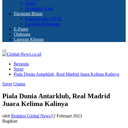
Opini
Secangkir Kopi
Ekonomi Bisnis
Koperasi dan UKM
Laporan Keuangan
E-Paper
Olahraga
Laporan Khusus
Primary
Menu
Beranda
Sport
Piala Dunia Antarklub, Real Madrid Juara Kelima Kalinya
Sport
Utama
Piala Dunia Antarklub, Real Madrid
Juara Kelima Kalinya
oleh
Redaksi Global News
12 Februari 2023
Bagikan