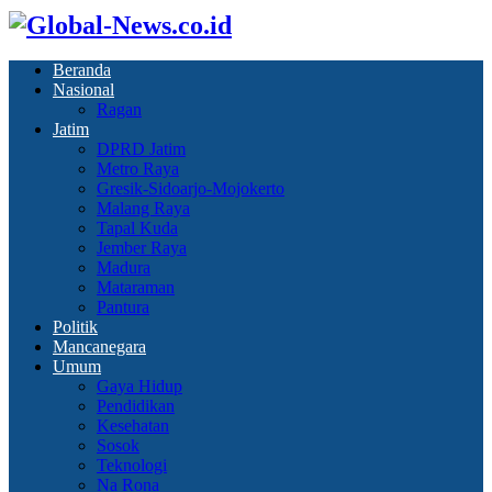
Beranda
Nasional
Ragan
Jatim
DPRD Jatim
Metro Raya
Gresik-Sidoarjo-Mojokerto
Malang Raya
Tapal Kuda
Jember Raya
Madura
Mataraman
Pantura
Politik
Mancanegara
Umum
Gaya Hidup
Pendidikan
Kesehatan
Sosok
Teknologi
Na Rona