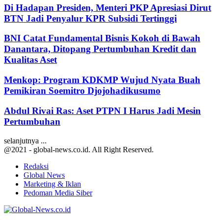
Di Hadapan Presiden, Menteri PKP Apresiasi Dirut
BTN Jadi Penyalur KPR Subsidi Tertinggi
BNI Catat Fundamental Bisnis Kokoh di Bawah
Danantara, Ditopang Pertumbuhan Kredit dan
Kualitas Aset
Menkop: Program KDKMP Wujud Nyata Buah
Pemikiran Soemitro Djojohadikusumo
Abdul Rivai Ras: Aset PTPN I Harus Jadi Mesin
Pertumbuhan
selanjutnya ...
@2021 - global-news.co.id. All Right Reserved.
Redaksi
Global News
Marketing & Iklan
Pedoman Media Siber
Facebook
Twitter
Youtube