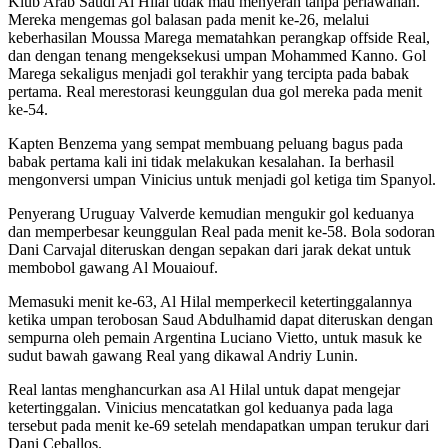
Klub Arab Saudi Al Hilal tidak mau menyerah tanpa perlawanan.
Mereka mengemas gol balasan pada menit ke-26, melalui
keberhasilan Moussa Marega mematahkan perangkap offside Real,
dan dengan tenang mengeksekusi umpan Mohammed Kanno. Gol
Marega sekaligus menjadi gol terakhir yang tercipta pada babak
pertama. Real merestorasi keunggulan dua gol mereka pada menit
ke-54.
Kapten Benzema yang sempat membuang peluang bagus pada
babak pertama kali ini tidak melakukan kesalahan. Ia berhasil
mengonversi umpan Vinicius untuk menjadi gol ketiga tim Spanyol.
Penyerang Uruguay Valverde kemudian mengukir gol keduanya
dan memperbesar keunggulan Real pada menit ke-58. Bola sodoran
Dani Carvajal diteruskan dengan sepakan dari jarak dekat untuk
membobol gawang Al Mouaiouf.
Memasuki menit ke-63, Al Hilal memperkecil ketertinggalannya
ketika umpan terobosan Saud Abdulhamid dapat diteruskan dengan
sempurna oleh pemain Argentina Luciano Vietto, untuk masuk ke
sudut bawah gawang Real yang dikawal Andriy Lunin.
Real lantas menghancurkan asa Al Hilal untuk dapat mengejar
ketertinggalan. Vinicius mencatatkan gol keduanya pada laga
tersebut pada menit ke-69 setelah mendapatkan umpan terukur dari
Dani Ceballos.