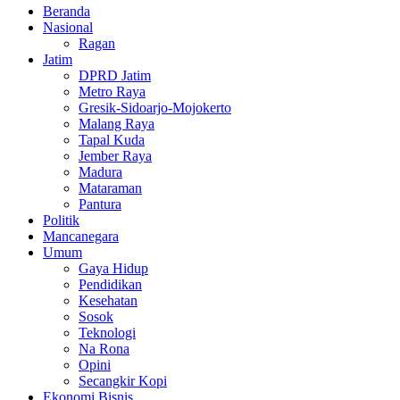
Beranda
Nasional
Ragan
Jatim
DPRD Jatim
Metro Raya
Gresik-Sidoarjo-Mojokerto
Malang Raya
Tapal Kuda
Jember Raya
Madura
Mataraman
Pantura
Politik
Mancanegara
Umum
Gaya Hidup
Pendidikan
Kesehatan
Sosok
Teknologi
Na Rona
Opini
Secangkir Kopi
Ekonomi Bisnis