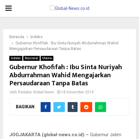
PRIMARY
MENU
Beranda
Indeks
Gubernur Khofifah : Ibu Sinta Nuriyah Abdurrahman Wahid
Mengajarkan Persaudaraan Tanpa Batas
Indeks
Nasional
Utama
Gubernur Khofifah : Ibu Sinta Nuriyah
Abdurrahman Wahid Mengajarkan
Persaudaraan Tanpa Batas
oleh
Redaksi Global News
18 Desember 2019
Gubernur Jatim Khofifah Indar Parawansa memberikan ucapan
BAGIKAN
selamat kepada Dra Sinta Nuriyah Abdurrahman Wahid MHum
usai Penganugerahan Doktor Honoris Causa (HC) dari Universitas
Islam Sunan Kalijaga Jogjakarta, Rabu (18/12/2019).
JOGJAKARTA (global-news.co.id) –
Gubernur Jatim