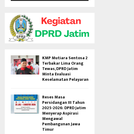
V
i
d
e
o
KMP Mutiara Sentosa 2
Terbakar Lima Orang
Tewas, DPRD Jatim
Minta Evaluasi
Keselamatan Pelayaran
Reses Masa
Persidangan III Tahun
2025-2026: DPRD Jatim
Menyerap Aspirasi
Mengawal
Pembangunan Jawa
Timur