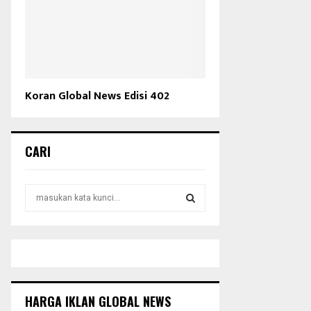
Koran Global News Edisi 402
CARI
S
e
a
S
r
c
E
h
f
A
o
HARGA IKLAN GLOBAL NEWS
r
R