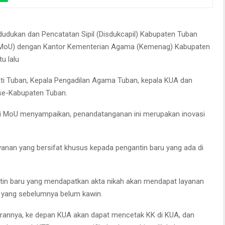
udukan dan Pencatatan Sipil (Disdukcapil) Kabupaten Tuban
MoU) dengan Kantor Kementerian Agama (Kemenag) Kabupaten
u lalu
ati Tuban, Kepala Pengadilan Agama Tuban, kepala KUA dan
 se-Kabupaten Tuban.
ai MoU menyampaikan, penandatanganan ini merupakan inovasi
yanan yang bersifat khusus kepada pengantin baru yang ada di
ntin baru yang mendapatkan akta nikah akan mendapat layanan
 yang sebelumnya belum kawin.
turannya, ke depan KUA akan dapat mencetak KK di KUA, dan