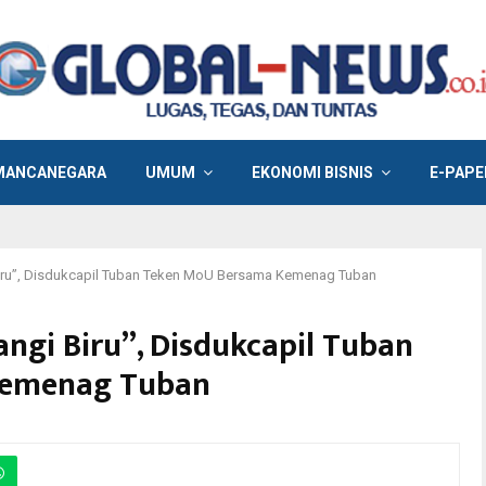
MANCANEGARA
UMUM
EKONOMI BISNIS
E-PAPE
 Biru”, Disdukcapil Tuban Teken MoU Bersama Kemenag Tuban
angi Biru”, Disdukcapil Tuban
Kemenag Tuban