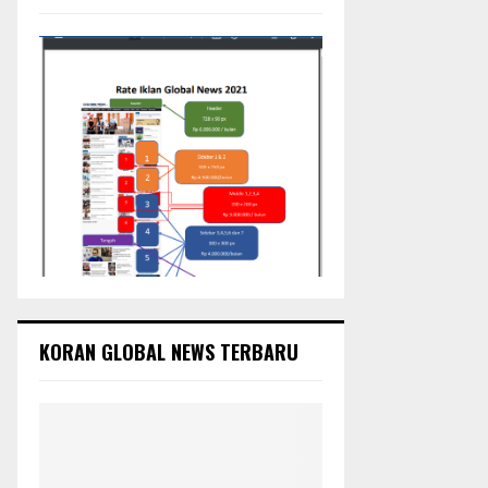
:
C
H
KORAN GLOBAL NEWS TERBARU