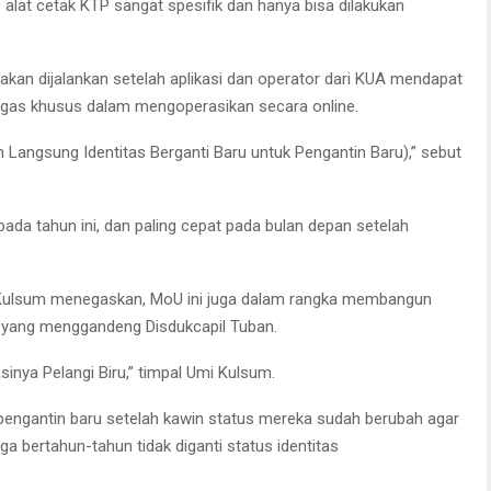
alat cetak KTP sangat spesifik dan hanya bisa dilakukan
akan dijalankan setelah aplikasi dan operator dari KUA mendapat
tugas khusus dalam mengoperasikan secara online.
 Langsung Identitas Berganti Baru untuk Pengantin Baru),” sebut
pada tahun ini, dan paling cepat pada bulan depan setelah
 Kulsum menegaskan, MoU ini juga dalam rangka membangun
si yang menggandeng Disdukcapil Tuban.
inya Pelangi Biru,” timpal Umi Kulsum.
i pengantin baru setelah kawin status mereka sudah berubah agar
gga bertahun-tahun tidak diganti status identitas