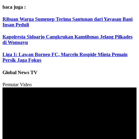
baca juga :
Ribuan Warga Sumenep Terima Santunan dari Yayasan Bani
Insan Peduli
Kapolresta Sidoarjo Cangkrukan Kamtibmas Jelang Pilkades
di Wonoayu
Liga 1: Lawan Borneo FC, Marcelo Rospide Minta Pemain
Persik Jaga Fokus
Global News TV
Pemutar Video