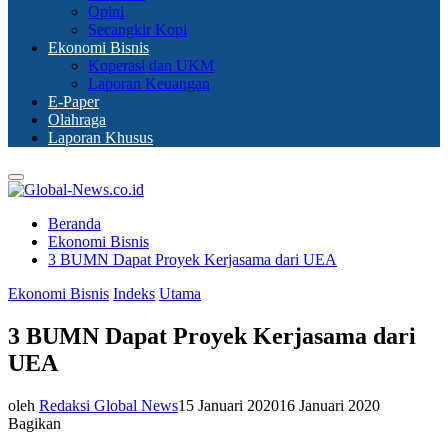
Opini
Secangkir Kopi
Ekonomi Bisnis
Koperasi dan UKM
Laporan Keuangan
E-Paper
Olahraga
Laporan Khusus
Primary
Menu
Beranda
Ekonomi Bisnis
3 BUMN Dapat Proyek Kerjasama dari UEA
Ekonomi Bisnis
Indeks
Utama
3 BUMN Dapat Proyek Kerjasama dari
UEA
oleh
Redaksi Global News
15 Januari 2020
16 Januari 2020
Bagikan