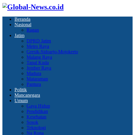
Beranda
Nasional
Ragan
Jatim
DPRD Jatim
Metro Raya
Gresik-Sidoarjo-Mojokerto
Malang Raya
Tapal Kuda
Jember Raya
Madura
Mataraman
Pantura
Politik
Mancanegara
Umum
Gaya Hidup
Pendidikan
Kesehatan
Sosok
Teknologi
Na Rona