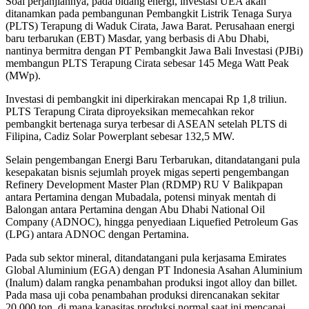
Soal perjanjiannya, pada bidang energi, investasi UEA akan
ditanamkan pada pembangunan Pembangkit Listrik Tenaga Surya
(PLTS) Terapung di Waduk Cirata, Jawa Barat. Perusahaan energi
baru terbarukan (EBT) Masdar, yang berbasis di Abu Dhabi,
nantinya bermitra dengan PT Pembangkit Jawa Bali Investasi (PJBi)
membangun PLTS Terapung Cirata sebesar 145 Mega Watt Peak
(MWp).
Investasi di pembangkit ini diperkirakan mencapai Rp 1,8 triliun.
PLTS Terapung Cirata diproyeksikan memecahkan rekor
pembangkit bertenaga surya terbesar di ASEAN setelah PLTS di
Filipina, Cadiz Solar Powerplant sebesar 132,5 MW.
Selain pengembangan Energi Baru Terbarukan, ditandatangani pula
kesepakatan bisnis sejumlah proyek migas seperti pengembangan
Refinery Development Master Plan (RDMP) RU V Balikpapan
antara Pertamina dengan Mubadala, potensi minyak mentah di
Balongan antara Pertamina dengan Abu Dhabi National Oil
Company (ADNOC), hingga penyediaan Liquefied Petroleum Gas
(LPG) antara ADNOC dengan Pertamina.
Pada sub sektor mineral, ditandatangani pula kerjasama Emirates
Global Aluminium (EGA) dengan PT Indonesia Asahan Aluminium
(Inalum) dalam rangka penambahan produksi ingot alloy dan billet.
Pada masa uji coba penambahan produksi direncanakan sekitar
20.000 ton, di mana kapasitas produksi normal saat ini mencapai