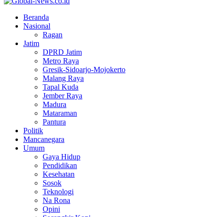
Facebook
Twitter
Youtube
Beranda
Nasional
Ragan
Jatim
DPRD Jatim
Metro Raya
Gresik-Sidoarjo-Mojokerto
Malang Raya
Tapal Kuda
Jember Raya
Madura
Mataraman
Pantura
Politik
Mancanegara
Umum
Gaya Hidup
Pendidikan
Kesehatan
Sosok
Teknologi
Na Rona
Opini