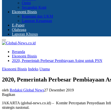
Opini
Secangkir Kopi
Ekonomi Bisnis
Koperasi dan UKM
Laporan Keuangan
E-Paper
Olahraga
Laporan Khusus
Primary
Menu
Beranda
Ekonomi Bisnis
2020, Pemerintah Perbesar Pembiayaan Asing untuk PSN
Ekonomi Bisnis
Indeks
Utama
2020, Pemerintah Perbesar Pembiayaan A
oleh
Redaksi Global News
27 Desember 2019
Bagikan
JAKARTA (global-news.co.id) – Komite Percepatan Penyediaan Infras
strategis nasional.