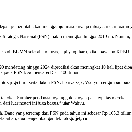
an pemerintah akan menggenjot masuknya pembiayaan dari luar neger
k Strategis Nasional (PSN) makin meningkat hingga 2019 ini. Namun
sini. BUMN selesaikan tugas, tapi yang baru, kita upayakan KPBU dari
mendatang hingga 2024 diprediksi akan meningkat 10 kali lipat diband
sta pada PSN bisa mencapa Rp 1.400 triliun.
tuk juga turut serta dalam PSN. Hanya saja, Wahyu mengimbau para p
asta lokal. Sumber pendanaannya nggak banyak pasti equitas mereka. 
dari luar negeri ini juga bagus,” ujar Wahyu.
h. Dana yang terserap dari PSN pada tahun ini sebesar Rp 165,3 triliu
pelabuhan, dua pengembangan teknologi.
jef, rol