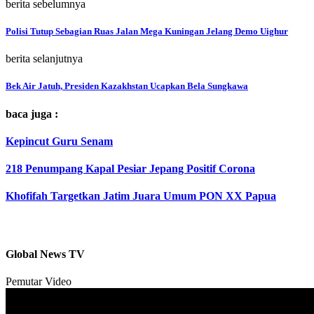
berita sebelumnya
Polisi Tutup Sebagian Ruas Jalan Mega Kuningan Jelang Demo Uighur
berita selanjutnya
Bek Air Jatuh, Presiden Kazakhstan Ucapkan Bela Sungkawa
baca juga :
Kepincut Guru Senam
218 Penumpang Kapal Pesiar Jepang Positif Corona
Khofifah Targetkan Jatim Juara Umum PON XX Papua
Global News TV
Pemutar Video