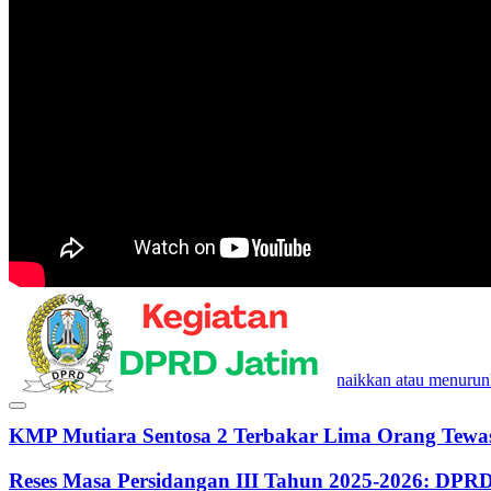
00:00
00:00
08:28
Gunakan Anak Panah Atas/Bawah untuk menaikkan atau menurun
KMP Mutiara Sentosa 2 Terbakar Lima Orang Tewas
Reses Masa Persidangan III Tahun 2025-2026: DP