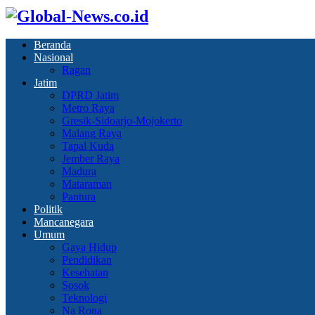
Beranda
Nasional
Ragan
Jatim
DPRD Jatim
Metro Raya
Gresik-Sidoarjo-Mojokerto
Malang Raya
Tapal Kuda
Jember Raya
Madura
Mataraman
Pantura
Politik
Mancanegara
Umum
Gaya Hidup
Pendidikan
Kesehatan
Sosok
Teknologi
Na Rona