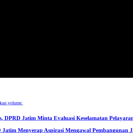
kan volume.
, DPRD Jatim Minta Evaluasi Keselamatan Pelayara
RD Jatim Menyerap Aspirasi Mengawal Pembangunan 