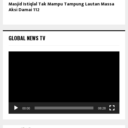
Masjid Istiqlal Tak Mampu Tampung Lautan Massa
Aksi Damai 112
GLOBAL NEWS TV
P
e
m
u
t
a
r
V
i
d
00:00
08:28
e
o