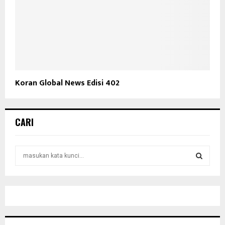
Koran Global News Edisi 402
CARI
S
e
a
S
r
c
E
h
f
A
o