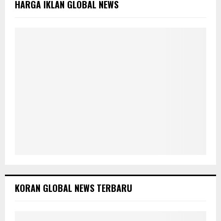
HARGA IKLAN GLOBAL NEWS
r
R
:
C
H
KORAN GLOBAL NEWS TERBARU