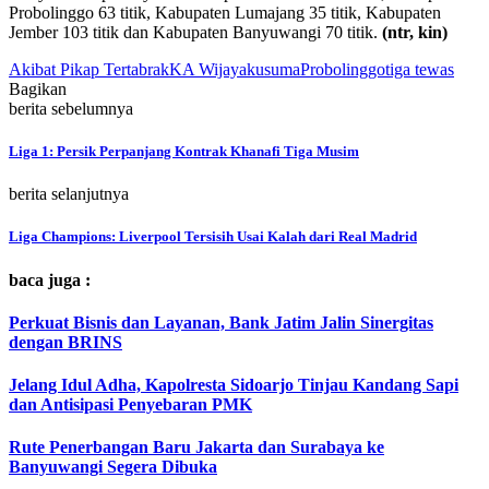
Probolinggo 63 titik, Kabupaten Lumajang 35 titik, Kabupaten
Jember 103 titik dan Kabupaten Banyuwangi 70 titik.
(ntr, kin)
Akibat Pikap Tertabrak
KA Wijayakusuma
Probolinggo
tiga tewas
Bagikan
berita sebelumnya
Liga 1: Persik Perpanjang Kontrak Khanafi Tiga Musim
berita selanjutnya
Liga Champions: Liverpool Tersisih Usai Kalah dari Real Madrid
baca juga :
Perkuat Bisnis dan Layanan, Bank Jatim Jalin Sinergitas
dengan BRINS
Jelang Idul Adha, Kapolresta Sidoarjo Tinjau Kandang Sapi
dan Antisipasi Penyebaran PMK
Rute Penerbangan Baru Jakarta dan Surabaya ke
Banyuwangi Segera Dibuka