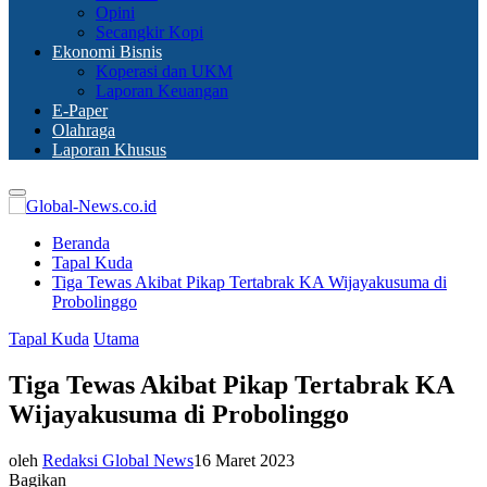
Opini
Secangkir Kopi
Ekonomi Bisnis
Koperasi dan UKM
Laporan Keuangan
E-Paper
Olahraga
Laporan Khusus
Primary
Menu
Beranda
Tapal Kuda
Tiga Tewas Akibat Pikap Tertabrak KA Wijayakusuma di
Probolinggo
Tapal Kuda
Utama
Tiga Tewas Akibat Pikap Tertabrak KA
Wijayakusuma di Probolinggo
oleh
Redaksi Global News
16 Maret 2023
Bagikan