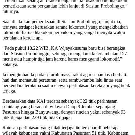
“Ditemukan selang air brake mengalami kerusakan dan dilakukan
pemeriksaan serta pergantian lebih lanjut di Stasiun Probolinggo,”
tuturnya.
Saat dilakukan pemeriksaan di Stasiun Probolinggo, lanjut dia,
ternyata terdapat kerusakan sarana lokomotif yang mengakibatkan
lokomotif harus dilakukan perbaikan yang sangat menyita waktu
perjalanan kereta api.
“Pada pukul 18.22 WIB, KA Wijayakusuma baru bisa berangkat
dari Stasiun Probolinggo, sehingga mengalami keterlambatan 157
menit atau hampir tiga jam karena harus mengganti lokomotif,”
katanya.
Ia mengimbau kepada seluruh masyarakat agar senantiasa berhati-
hati dan mematuhi peraturan, serta rambu-rambu lalu lintas saat
berkendara terutama saat melewati perlintasan kereta api yang tidak
terjaga.
Berdasarkan data KAI tercatat sebanyak 322 titik perlintasan
sebidang yang berada di wilayah Daop 9 Jember sepanjang
Pasuruan hingga Banyuwangi dengan rincian yakni sebanyak 93
titik dijaga dan 229 titik tidak dijaga.
Ratusan perlintasan yang tidak terjaga itu tersebar di beberapa
wilayah kabupaten yakni Kabupaten Pasuruan 51 titik, Kabupaten