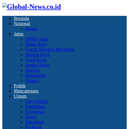
Beranda
Nasional
Ragan
Jatim
DPRD Jatim
Metro Raya
Gresik-Sidoarjo-Mojokerto
Malang Raya
Tapal Kuda
Jember Raya
Madura
Mataraman
Pantura
Politik
Mancanegara
Umum
Gaya Hidup
Pendidikan
Kesehatan
Sosok
Teknologi
Na Rona