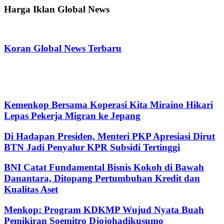
Harga Iklan Global News
Koran Global News Terbaru
Kemenkop Bersama Koperasi Kita Miraino Hikari
Lepas Pekerja Migran ke Jepang
Di Hadapan Presiden, Menteri PKP Apresiasi Dirut
BTN Jadi Penyalur KPR Subsidi Tertinggi
BNI Catat Fundamental Bisnis Kokoh di Bawah
Danantara, Ditopang Pertumbuhan Kredit dan
Kualitas Aset
Menkop: Program KDKMP Wujud Nyata Buah
Pemikiran Soemitro Djojohadikusumo