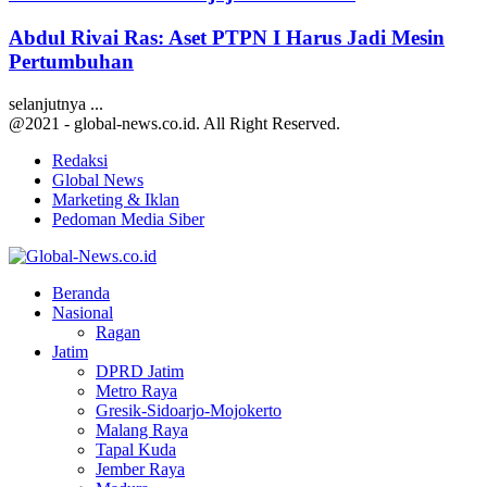
Abdul Rivai Ras: Aset PTPN I Harus Jadi Mesin
Pertumbuhan
selanjutnya ...
@2021 - global-news.co.id. All Right Reserved.
Redaksi
Global News
Marketing & Iklan
Pedoman Media Siber
Facebook
Twitter
Youtube
Beranda
Nasional
Ragan
Jatim
DPRD Jatim
Metro Raya
Gresik-Sidoarjo-Mojokerto
Malang Raya
Tapal Kuda
Jember Raya