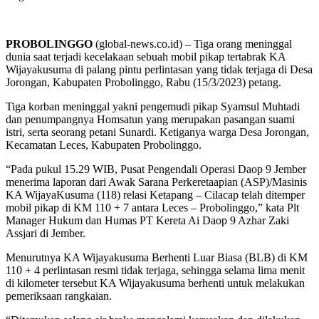
PROBOLINGGO
(global-news.co.id) – Tiga orang meninggal
dunia saat terjadi kecelakaan sebuah mobil pikap tertabrak KA
Wijayakusuma di palang pintu perlintasan yang tidak terjaga di Desa
Jorongan, Kabupaten Probolinggo, Rabu (15/3/2023) petang.
Tiga korban meninggal yakni pengemudi pikap Syamsul Muhtadi
dan penumpangnya Homsatun yang merupakan pasangan suami
istri, serta seorang petani Sunardi. Ketiganya warga Desa Jorongan,
Kecamatan Leces, Kabupaten Probolinggo.
“Pada pukul 15.29 WIB, Pusat Pengendali Operasi Daop 9 Jember
menerima laporan dari Awak Sarana Perkeretaapian (ASP)/Masinis
KA WijayaKusuma (118) relasi Ketapang – Cilacap telah ditemper
mobil pikap di KM 110 + 7 antara Leces – Probolinggo,” kata Plt
Manager Hukum dan Humas PT Kereta Ai Daop 9 Azhar Zaki
Assjari di Jember.
Menurutnya KA Wijayakusuma Berhenti Luar Biasa (BLB) di KM
110 + 4 perlintasan resmi tidak terjaga, sehingga selama lima menit
di kilometer tersebut KA Wijayakusuma berhenti untuk melakukan
pemeriksaan rangkaian.