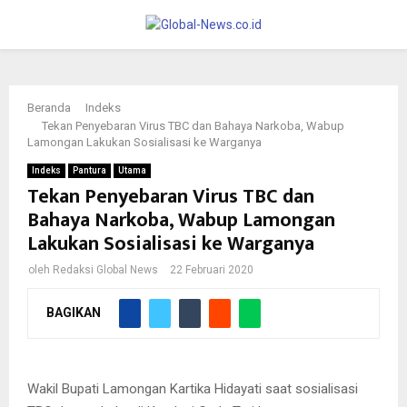
PRIMARY
MENU
Beranda
Indeks
Tekan Penyebaran Virus TBC dan Bahaya Narkoba, Wabup
Lamongan Lakukan Sosialisasi ke Warganya
Indeks
Pantura
Utama
Tekan Penyebaran Virus TBC dan
Bahaya Narkoba, Wabup Lamongan
Lakukan Sosialisasi ke Warganya
oleh
Redaksi Global News
22 Februari 2020
BAGIKAN
Wakil Bupati Lamongan Kartika Hidayati saat sosialisasi