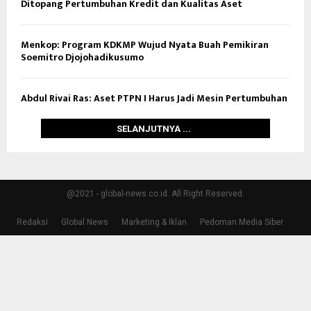
Ditopang Pertumbuhan Kredit dan Kualitas Aset
Menkop: Program KDKMP Wujud Nyata Buah Pemikiran
Soemitro Djojohadikusumo
Abdul Rivai Ras: Aset PTPN I Harus Jadi Mesin Pertumbuhan
SELANJUTNYA ...
@2021 - global-news.co.id. All Right Reserved.
Redaksi
Global News
Marketing & Iklan
Pedoman Media Siber