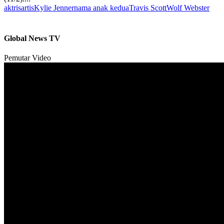
aktris
artis
Kylie Jenner
nama anak kedua
Travis Scott
Wolf Webster
Global News TV
Pemutar Video