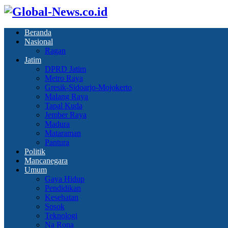
Beranda
Nasional
Ragan
Jatim
DPRD Jatim
Metro Raya
Gresik-Sidoarjo-Mojokerto
Malang Raya
Tapal Kuda
Jember Raya
Madura
Mataraman
Pantura
Politik
Mancanegara
Umum
Gaya Hidup
Pendidikan
Kesehatan
Sosok
Teknologi
Na Rona