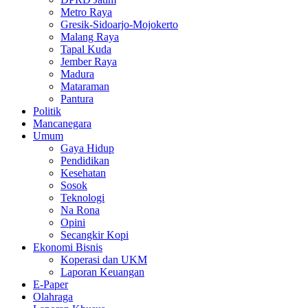
Metro Raya
Gresik-Sidoarjo-Mojokerto
Malang Raya
Tapal Kuda
Jember Raya
Madura
Mataraman
Pantura
Politik
Mancanegara
Umum
Gaya Hidup
Pendidikan
Kesehatan
Sosok
Teknologi
Na Rona
Opini
Secangkir Kopi
Ekonomi Bisnis
Koperasi dan UKM
Laporan Keuangan
E-Paper
Olahraga