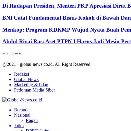
Di Hadapan Presiden, Menteri PKP Apresiasi Dirut 
BNI Catat Fundamental Bisnis Kokoh di Bawah Dana
Menkop: Program KDKMP Wujud Nyata Buah Pemik
Abdul Rivai Ras: Aset PTPN I Harus Jadi Mesin Pe
selanjutnya ...
@2021 - global-news.co.id. All Right Reserved.
Redaksi
Global News
Marketing & Iklan
Pedoman Media Siber
Facebook
Twitter
Youtube
Beranda
Nasional
Ragan
Jatim
DPRD Jatim