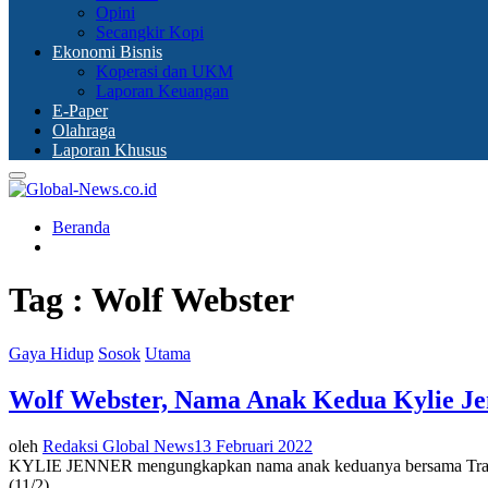
Opini
Secangkir Kopi
Ekonomi Bisnis
Koperasi dan UKM
Laporan Keuangan
E-Paper
Olahraga
Laporan Khusus
Primary
Menu
Beranda
Tag : Wolf Webster
Gaya Hidup
Sosok
Utama
Wolf Webster, Nama Anak Kedua Kylie Je
oleh
Redaksi Global News
13 Februari 2022
KYLIE JENNER mengungkapkan nama anak keduanya bersama Travis S
(11/2)....