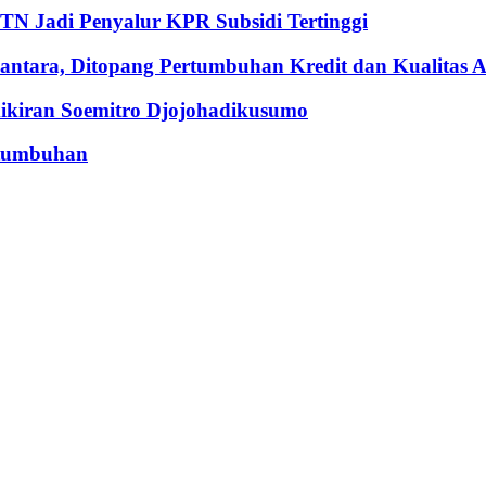
BTN Jadi Penyalur KPR Subsidi Tertinggi
ntara, Ditopang Pertumbuhan Kredit dan Kualitas A
iran Soemitro Djojohadikusumo
rtumbuhan