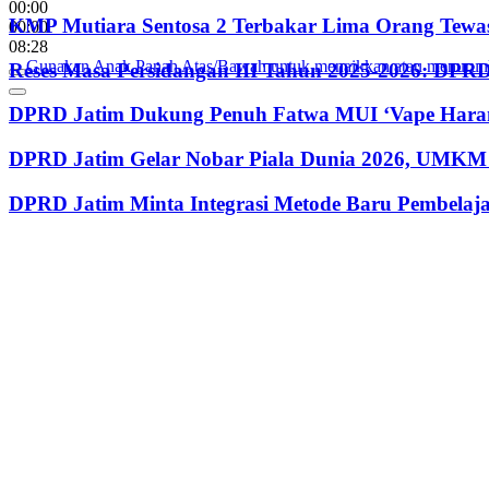
00:00
KMP Mutiara Sentosa 2 Terbakar Lima Orang Tewas
00:00
08:28
Gunakan Anak Panah Atas/Bawah untuk menaikkan atau menurun
Reses Masa Persidangan III Tahun 2025-2026: DP
DPRD Jatim Dukung Penuh Fatwa MUI ‘Vape Haram
DPRD Jatim Gelar Nobar Piala Dunia 2026, UMKM 
DPRD Jatim Minta Integrasi Metode Baru Pembela