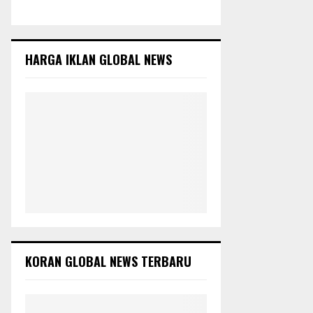
c
E
h
f
A
o
HARGA IKLAN GLOBAL NEWS
r
R
:
C
H
KORAN GLOBAL NEWS TERBARU