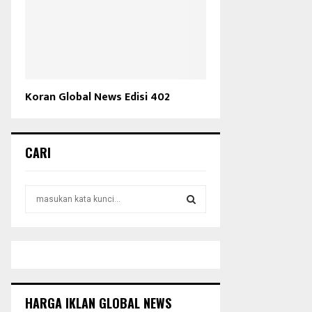
Koran Global News Edisi 402
CARI
S
e
a
S
r
c
E
h
f
A
o
HARGA IKLAN GLOBAL NEWS
r
R