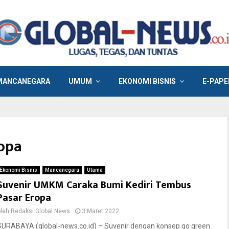
MANCANEGARA
UMUM
EKONOMI BISNIS
E-PAPE
ropa
Ekonomi Bisnis
Mancanegara
Utama
Suvenir UMKM Caraka Bumi Kediri Tembus
Pasar Eropa
oleh
Redaksi Global News
3 Maret 2022
SURABAYA (global-news.co.id) – Suvenir dengan konsep go green