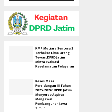
V
i
d
e
o
KMP Mutiara Sentosa 2
Terbakar Lima Orang
Tewas, DPRD Jatim
Minta Evaluasi
Keselamatan Pelayaran
Reses Masa
Persidangan III Tahun
2025-2026: DPRD Jatim
Menyerap Aspirasi
Mengawal
Pembangunan Jawa
Timur