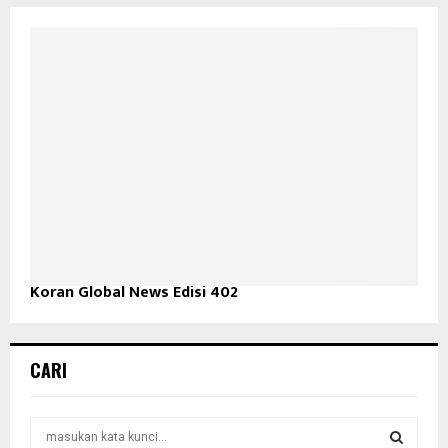
Koran Global News Edisi 402
CARI
S
e