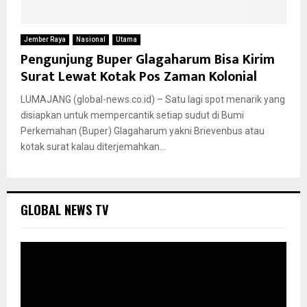
Jember Raya
Nasional
Utama
Pengunjung Buper Glagaharum Bisa Kirim
Surat Lewat Kotak Pos Zaman Kolonial
LUMAJANG (global-news.co.id) – Satu lagi spot menarik yang
disiapkan untuk mempercantik setiap sudut di Bumi
Perkemahan (Buper) Glagaharum yakni Brievenbus atau
kotak surat kalau diterjemahkan...
GLOBAL NEWS TV
P
e
m
u
t