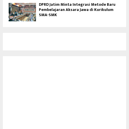
DPRD Jatim Minta Integrasi Metode Baru
Pembelajaran Aksara Jawa di Kurikulum
SMA-SMK