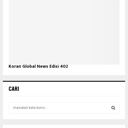
Koran Global News Edisi 402
CARI
S
e
a
S
r