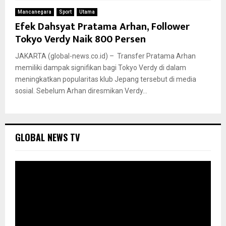
Mancanegara
Sport
Utama
Efek Dahsyat Pratama Arhan, Follower
Tokyo Verdy Naik 800 Persen
JAKARTA (global-news.co.id) – Transfer Pratama Arhan
memiliki dampak signifikan bagi Tokyo Verdy di dalam
meningkatkan popularitas klub Jepang tersebut di media
sosial. Sebelum Arhan diresmikan Verdy...
GLOBAL NEWS TV
P
e
m
u
t
a