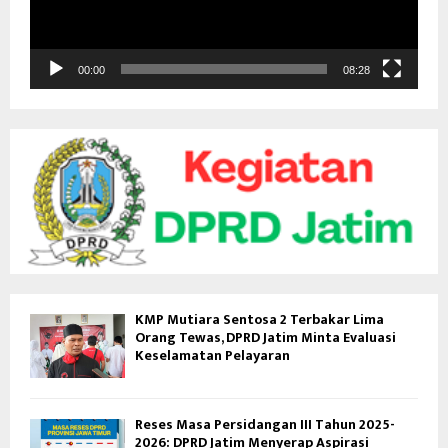
r
V
i
d
00:00
08:28
e
o
KMP Mutiara Sentosa 2 Terbakar Lima
Orang Tewas, DPRD Jatim Minta Evaluasi
Keselamatan Pelayaran
Reses Masa Persidangan III Tahun 2025-
2026: DPRD Jatim Menyerap Aspirasi