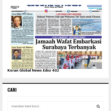
Koran Global News Edisi 402
CARI
S
e