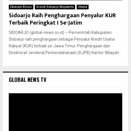
Ekonomi Bisnis
Gresik-Sidoarjo-Mojokerto
Utama
Sidoarjo Raih Penghargaan Penyalur KUR
Terbaik Peringkat I Se-Jatim
SIDOARJO (global-news.co.id) – Pemerintah Kabupaten
Sidoarjo raih penghargaan sebagai Penyalur Kredit Usaha
Rakyat (KUR) terbaik se-Jawa Timur. Penghargaan dari
Direktorat Jenderal Perbendaharaan (DJPB) Kantor Wilayah...
GLOBAL NEWS TV
P
e
m
u
t
a