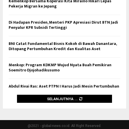
Kemenkop Bersama Koperasi Kita Miraino Hikari Lepas
Pekerja Migran ke Jepang
Di Hadapan Presiden, Menteri PKP Apresiasi Dirut BTN Jadi
Penyalur KPR Subsidi Tertinggi
BNI Catat Fundamental Bisnis Kokoh di Bawah Danantara,
Ditopang Pertumbuhan Kredit dan Kualitas Aset
Menkop: Program KDKMP Wujud Nyata Buah Pemikiran
Soemitro Djojohadikusumo
Abdul Rivai Ras: Aset PTPN I Harus Jadi Mesin Pertumbuhan
SELANJUTNYA ...
@2021 - global-news.co.id. All Right Reserved.