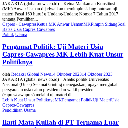
JAKARTA (global-news.co.id) – Ketua Mahkamah Konstitusi
(MK) Anwar Usman dijadwalkan memimpin sidang putusan uji
materi Pasal 169 huruf q Undang-Undang Nomor 7 Tahun 2017
tentang Pemilihan...
Capres - Cawapres
Ketua MK Anwar Usman
MK
Pimpin Sidang
Soal
Batas Usia Capres-Cawapres
Politik
Utama
Pengamat Politik: Uji Materi Usia
Capres-Cawapres MK Lebih Kuat Unsur
Politiknya
oleh
Redaksi Global News
14 Oktober 2023
14 Oktober 2023
JAKARTA (global-news.co.id) – Analis politik Universitas
Nasional (Unas) Selamat Ginting menegaskan, upaya mengubah
persyaratan usia calon presiden dan wakil presiden
(capres/cawapres) melalui uji materi di...
Lebih Kuat Unsur Politiknya
MK
Pengamat Politik
Uji Materi
Usia
Capres-Cawapres
Pendidikan
Utama
Ikuti Mata Kuliah di PT Ternama Luar