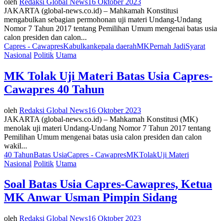
oleh
Redaksi Global News
16 Oktober 2023
JAKARTA (global-news.co.id) – Mahkamah Konstitusi
mengabulkan sebagian permohonan uji materi Undang-Undang
Nomor 7 Tahun 2017 tentang Pemilihan Umum mengenai batas usia
calon presiden dan calon...
Capres - Cawapres
Kabulkan
kepala daerah
MK
Pernah Jadi
Syarat
Nasional
Politik
Utama
MK Tolak Uji Materi Batas Usia Capres-
Cawapres 40 Tahun
oleh
Redaksi Global News
16 Oktober 2023
JAKARTA (global-news.co.id) – Mahkamah Konstitusi (MK)
menolak uji materi Undang-Undang Nomor 7 Tahun 2017 tentang
Pemilihan Umum mengenai batas usia calon presiden dan calon
wakil...
40 Tahun
Batas Usia
Capres - Cawapres
MK
Tolak
Uji Materi
Nasional
Politik
Utama
Soal Batas Usia Capres-Cawapres, Ketua
MK Anwar Usman Pimpin Sidang
oleh
Redaksi Global News
16 Oktober 2023