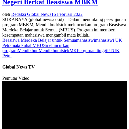
Negeri Berkat Beasiswa MBKM
oleh
Redaksi Global News
16 Februari 2022
SURABAYA (global-news.co.id) – Dalam mendukung perwujudan
program MBKM, Mendikbudristek meluncurkan program Beasiswa
Merdeka Belajar untuk Semua (MBUS). Program ini memberi
kesempatan mahasiswa mengambil mata kuliah...
Beasiswa Merdeka Belajar untuk Semua
mahasiswi
mahasiswi UK
Petra
mata kuliah
MBUS
meluncurkan
program
Mendikbud
Mendikbudristek
MK
Perguruan tinggi
PT
UK
Petra
Global News TV
Pemutar Video