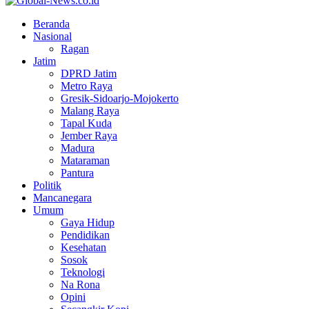
Facebook
Twitter
Youtube
Beranda
Nasional
Ragan
Jatim
DPRD Jatim
Metro Raya
Gresik-Sidoarjo-Mojokerto
Malang Raya
Tapal Kuda
Jember Raya
Madura
Mataraman
Pantura
Politik
Mancanegara
Umum
Gaya Hidup
Pendidikan
Kesehatan
Sosok
Teknologi
Na Rona
Opini