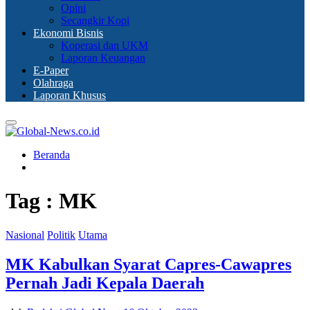
Opini
Secangkir Kopi
Ekonomi Bisnis
Koperasi dan UKM
Laporan Keuangan
E-Paper
Olahraga
Laporan Khusus
Primary
Menu
Beranda
Tag : MK
Nasional
Politik
Utama
MK Kabulkan Syarat Capres-Cawapres
Pernah Jadi Kepala Daerah