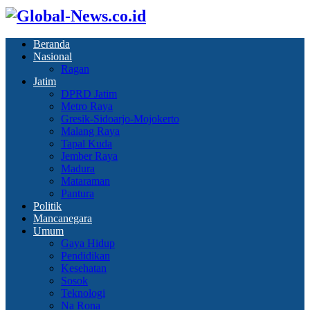
Beranda
Nasional
Ragan
Jatim
DPRD Jatim
Metro Raya
Gresik-Sidoarjo-Mojokerto
Malang Raya
Tapal Kuda
Jember Raya
Madura
Mataraman
Pantura
Politik
Mancanegara
Umum
Gaya Hidup
Pendidikan
Kesehatan
Sosok
Teknologi
Na Rona