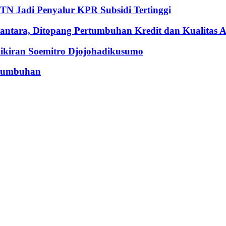
BTN Jadi Penyalur KPR Subsidi Tertinggi
ntara, Ditopang Pertumbuhan Kredit dan Kualitas A
iran Soemitro Djojohadikusumo
rtumbuhan