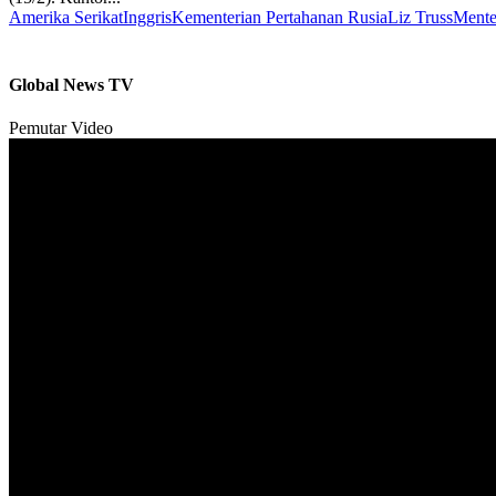
Amerika Serikat
Inggris
Kementerian Pertahanan Rusia
Liz Truss
Mente
Global News TV
Pemutar Video