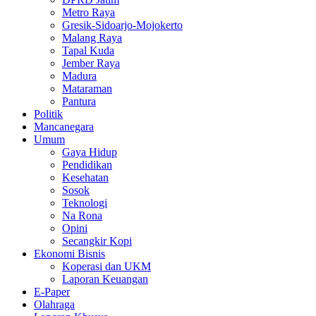
Metro Raya
Gresik-Sidoarjo-Mojokerto
Malang Raya
Tapal Kuda
Jember Raya
Madura
Mataraman
Pantura
Politik
Mancanegara
Umum
Gaya Hidup
Pendidikan
Kesehatan
Sosok
Teknologi
Na Rona
Opini
Secangkir Kopi
Ekonomi Bisnis
Koperasi dan UKM
Laporan Keuangan
E-Paper
Olahraga