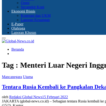
Opini
Secangkir Kopi
Ekonomi Bisnis
Koperasi dan UKM
Laporan Keuangan
E-Paper
Olahraga
Laporan Khusus
Primary
Menu
Beranda
Tag : Menteri Luar Negeri Inggr
Mancanegara
Utama
Tentara Rusia Kembali ke Pangkalan Deka
oleh
Redaksi Global News
15 Februari 2022
JAKARTA (global-news.co.id) – Sebagian tentara Rusia kembali ke p
(15/2). Kantor...