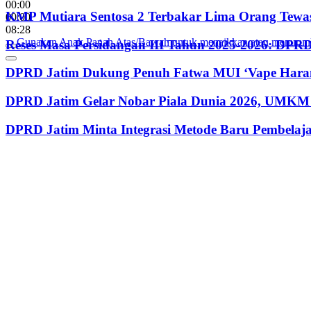
00:00
KMP Mutiara Sentosa 2 Terbakar Lima Orang Tewas
00:00
08:28
Gunakan Anak Panah Atas/Bawah untuk menaikkan atau menurun
Reses Masa Persidangan III Tahun 2025-2026: DP
DPRD Jatim Dukung Penuh Fatwa MUI ‘Vape Haram
DPRD Jatim Gelar Nobar Piala Dunia 2026, UMKM 
DPRD Jatim Minta Integrasi Metode Baru Pembela