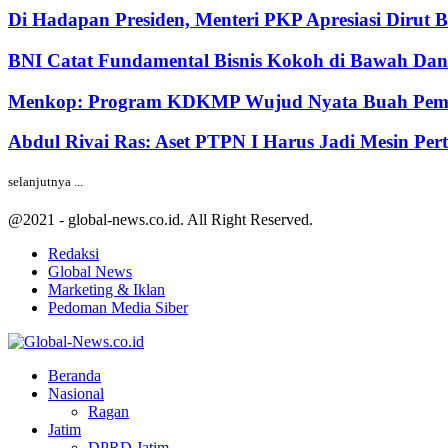
Di Hadapan Presiden, Menteri PKP Apresiasi Dirut 
BNI Catat Fundamental Bisnis Kokoh di Bawah Dana
Menkop: Program KDKMP Wujud Nyata Buah Pemik
Abdul Rivai Ras: Aset PTPN I Harus Jadi Mesin Pe
selanjutnya ...
@2021 - global-news.co.id. All Right Reserved.
Redaksi
Global News
Marketing & Iklan
Pedoman Media Siber
Facebook
Twitter
Youtube
Beranda
Nasional
Ragan
Jatim
DPRD Jatim