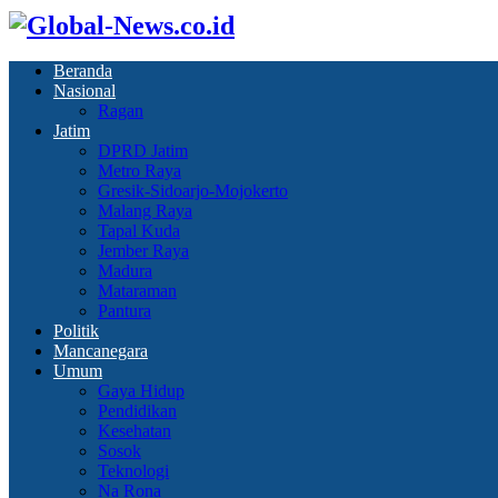
Beranda
Nasional
Ragan
Jatim
DPRD Jatim
Metro Raya
Gresik-Sidoarjo-Mojokerto
Malang Raya
Tapal Kuda
Jember Raya
Madura
Mataraman
Pantura
Politik
Mancanegara
Umum
Gaya Hidup
Pendidikan
Kesehatan
Sosok
Teknologi
Na Rona