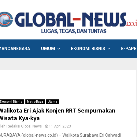
MANCANEGARA
UMUM
EKONOMI BISNIS
E-PAPE
Ekonomi Bisnis
Metro Raya
Utama
Walikota Eri Ajak Konjen RRT Sempurnakan
Wisata Kya-kya
oleh
Redaksi Global News
11 April 2023
SURABAYA (global-news.co.id) – Walikota Surabaya Eri Cahyadi