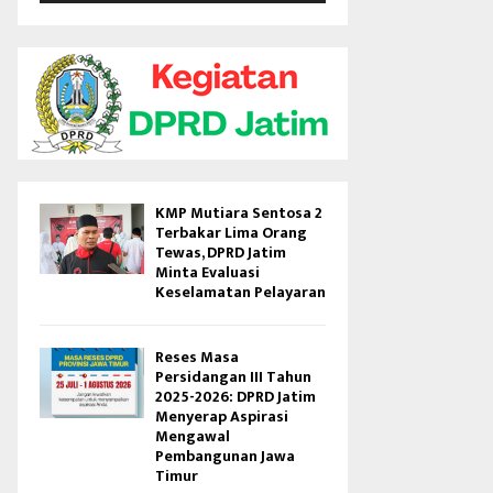
V
i
d
e
o
KMP Mutiara Sentosa 2
Terbakar Lima Orang
Tewas, DPRD Jatim
Minta Evaluasi
Keselamatan Pelayaran
Reses Masa
Persidangan III Tahun
2025-2026: DPRD Jatim
Menyerap Aspirasi
Mengawal
Pembangunan Jawa
Timur