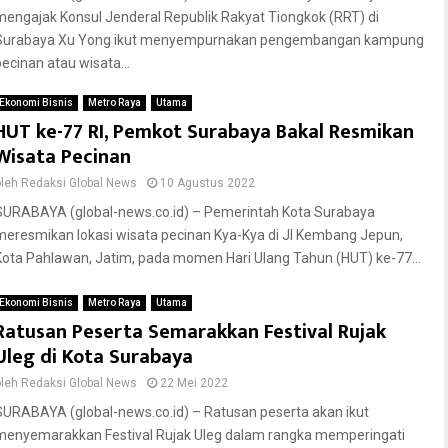
mengajak Konsul Jenderal Republik Rakyat Tiongkok (RRT) di
Surabaya Xu Yong ikut menyempurnakan pengembangan kampung
pecinan atau wisata...
Ekonomi Bisnis
Metro Raya
Utama
HUT ke-77 RI, Pemkot Surabaya Bakal Resmikan
Wisata Pecinan
oleh
Redaksi Global News
10 Agustus 2022
SURABAYA (global-news.co.id) – Pemerintah Kota Surabaya
meresmikan lokasi wisata pecinan Kya-Kya di Jl Kembang Jepun,
Kota Pahlawan, Jatim, pada momen Hari Ulang Tahun (HUT) ke-77...
Ekonomi Bisnis
Metro Raya
Utama
Ratusan Peserta Semarakkan Festival Rujak
Uleg di Kota Surabaya
oleh
Redaksi Global News
22 Mei 2022
SURABAYA (global-news.co.id) – Ratusan peserta akan ikut
menyemarakkan Festival Rujak Uleg dalam rangka memperingati