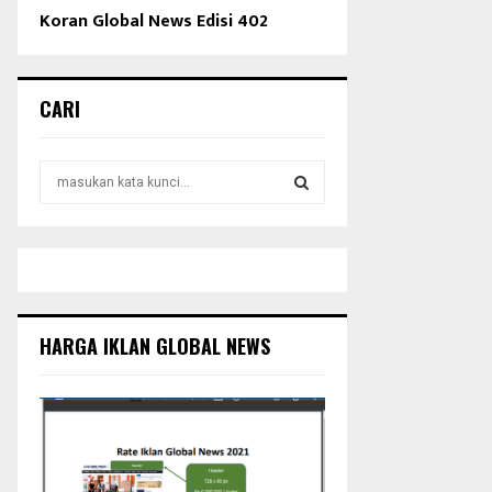
Koran Global News Edisi 402
CARI
S
e
a
S
r
c
E
h
f
A
o
HARGA IKLAN GLOBAL NEWS
r
R
:
C
H