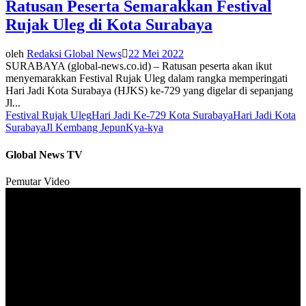
Ratusan Peserta Semarakkan Festival
Rujak Uleg di Kota Surabaya
oleh
Redaksi Global News
22 Mei 2022
SURABAYA (global-news.co.id) – Ratusan peserta akan ikut
menyemarakkan Festival Rujak Uleg dalam rangka memperingati
Hari Jadi Kota Surabaya (HJKS) ke-729 yang digelar di sepanjang
Jl...
Festival Rujak Uleg
Hari Jadi Ke-729 Kota Surabaya
Hari Jadi Kota
Surabaya
Jl Kembang Jepun
Kya-kya
Global News TV
Pemutar Video