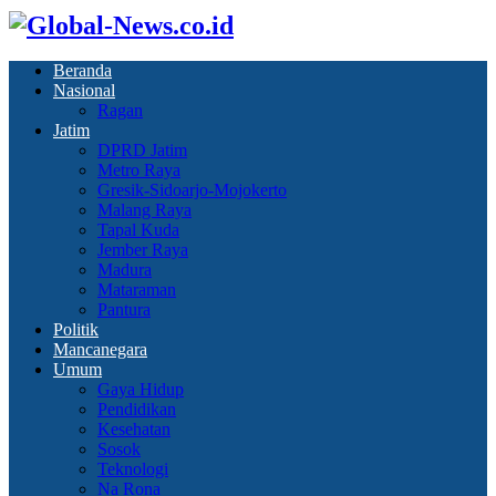
Beranda
Nasional
Ragan
Jatim
DPRD Jatim
Metro Raya
Gresik-Sidoarjo-Mojokerto
Malang Raya
Tapal Kuda
Jember Raya
Madura
Mataraman
Pantura
Politik
Mancanegara
Umum
Gaya Hidup
Pendidikan
Kesehatan
Sosok
Teknologi
Na Rona