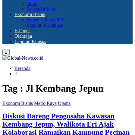
Opini
Secangkir Kopi
Ekonomi Bisnis
Koperasi dan UKM
Laporan Keuangan
E-Paper
Olahraga
Laporan Khusus
Primary
Menu
Beranda
Tag : Jl Kembang Jepun
Ekonomi Bisnis
Metro Raya
Utama
Diskusi Bareng Pengusaha Kawasan
Kembang Jepun, Walikota Eri Ajak
Kolaborasi Ramaikan Kampung Pecinan