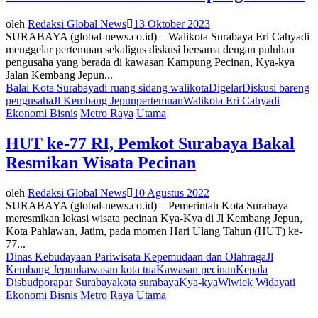
oleh
Redaksi Global News
13 Oktober 2023
SURABAYA (global-news.co.id) – Walikota Surabaya Eri Cahyadi
menggelar pertemuan sekaligus diskusi bersama dengan puluhan
pengusaha yang berada di kawasan Kampung Pecinan, Kya-kya
Jalan Kembang Jepun...
Balai Kota Surabaya
di ruang sidang walikota
Digelar
Diskusi bareng
pengusaha
Jl Kembang Jepun
pertemuan
Walikota Eri Cahyadi
Ekonomi Bisnis
Metro Raya
Utama
HUT ke-77 RI, Pemkot Surabaya Bakal
Resmikan Wisata Pecinan
oleh
Redaksi Global News
10 Agustus 2022
SURABAYA (global-news.co.id) – Pemerintah Kota Surabaya
meresmikan lokasi wisata pecinan Kya-Kya di Jl Kembang Jepun,
Kota Pahlawan, Jatim, pada momen Hari Ulang Tahun (HUT) ke-
77...
Dinas Kebudayaan Pariwisata Kepemudaan dan Olahraga
Jl
Kembang Jepun
kawasan kota tua
Kawasan pecinan
Kepala
Disbudporapar Surabaya
kota surabaya
Kya-kya
Wiwiek Widayati
Ekonomi Bisnis
Metro Raya
Utama