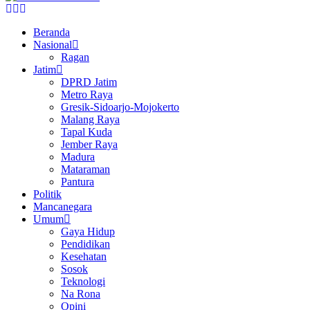
Facebook
Twitter
Youtube
Beranda
Nasional
Ragan
Jatim
DPRD Jatim
Metro Raya
Gresik-Sidoarjo-Mojokerto
Malang Raya
Tapal Kuda
Jember Raya
Madura
Mataraman
Pantura
Politik
Mancanegara
Umum
Gaya Hidup
Pendidikan
Kesehatan
Sosok
Teknologi
Na Rona
Opini