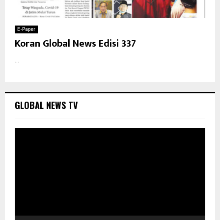
E-Paper
Koran Global News Edisi 337
...
GLOBAL NEWS TV
P
e
m
u
t
a
r
V
i