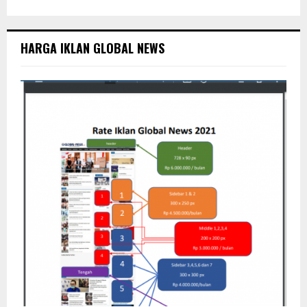
E
h
f
A
o
HARGA IKLAN GLOBAL NEWS
r
R
:
C
H