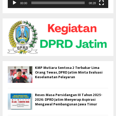
d
00:00
08:28
e
o
KMP Mutiara Sentosa 2 Terbakar Lima
Orang Tewas, DPRD Jatim Minta Evaluasi
Keselamatan Pelayaran
Reses Masa Persidangan III Tahun 2025-
2026: DPRD Jatim Menyerap Aspirasi
Mengawal Pembangunan Jawa Timur