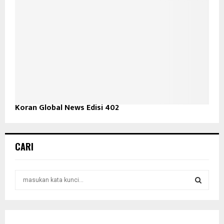
Koran Global News Edisi 402
CARI
S
e
a
S
r
c
E