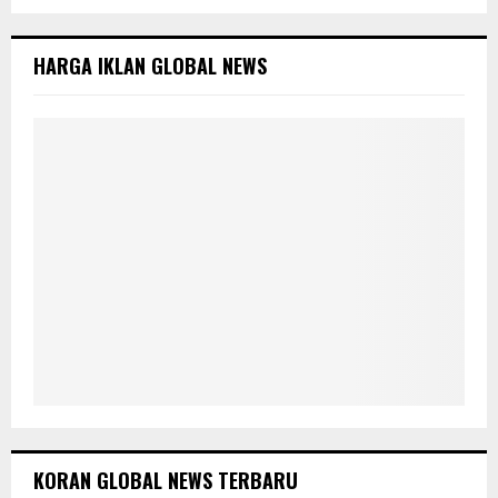
h
f
A
o
HARGA IKLAN GLOBAL NEWS
r
R
:
C
H
KORAN GLOBAL NEWS TERBARU