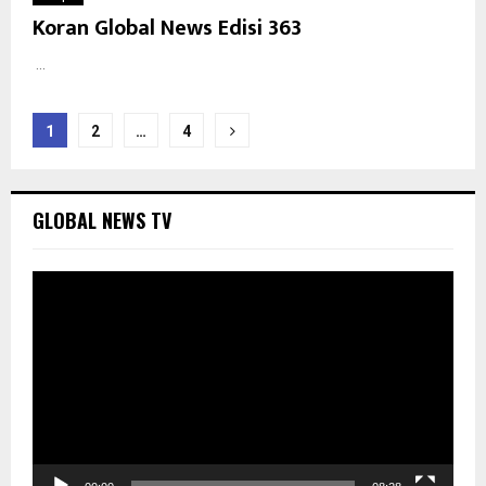
Koran Global News Edisi 363
...
Paginasi
1
2
…
4
pos
GLOBAL NEWS TV
P
e
m
u
t
a
r
V
i
d