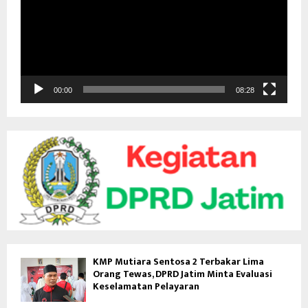
u
t
a
r
V
i
d
00:00
08:28
e
o
KMP Mutiara Sentosa 2 Terbakar Lima
Orang Tewas, DPRD Jatim Minta Evaluasi
Keselamatan Pelayaran