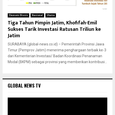
Ekonomi Bisnis
Nasional
Utama
Tiga Tahun Pimpin Jatim, Khofifah-Emil
Sukses Tarik Investasi Ratusan Triliun ke
Jatim
SURABAYA (global-news.co.id) – Pemerintah Provinsi Jawa
Timur (Pemprov Jatim) menerima penghargaan terbaik ke-3
dari Kementerian Investasi/ Badan Koordinasi Penanaman
Modal (BKPM) sebagai provinsi yang memberikan kontribusi...
GLOBAL NEWS TV
P
e
m