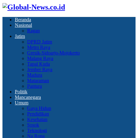
Beranda
Nasional
Ragan
Jatim
DPRD Jatim
Metro Raya
Gresik-Sidoarjo-Mojokerto
Malang Raya
Tapal Kuda
Jember Raya
Madura
Mataraman
Pantura
Politik
Mancanegara
Umum
Gaya Hidup
Pendidikan
Kesehatan
Sosok
Teknologi
Na Rona