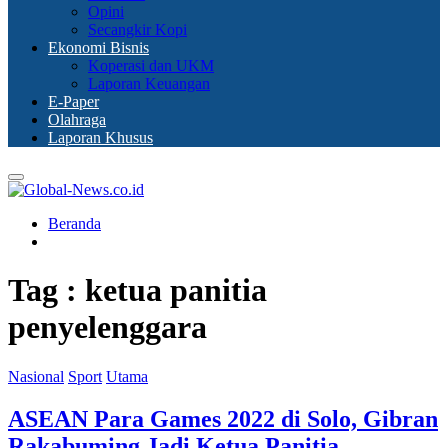
Opini
Secangkir Kopi
Ekonomi Bisnis
Koperasi dan UKM
Laporan Keuangan
E-Paper
Olahraga
Laporan Khusus
Primary
Menu
Beranda
Tag : ketua panitia
penyelenggara
Nasional
Sport
Utama
ASEAN Para Games 2022 di Solo, Gibran
Rakabuming Jadi Ketua Panitia