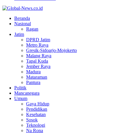
Facebook
Twitter
Youtube
Beranda
Nasional
Ragan
Jatim
DPRD Jatim
Metro Raya
Gresik-Sidoarjo-Mojokerto
Malang Raya
Tapal Kuda
Jember Raya
Madura
Mataraman
Pantura
Politik
Mancanegara
Umum
Gaya Hidup
Pendidikan
Kesehatan
Sosok
Teknologi
Na Rona