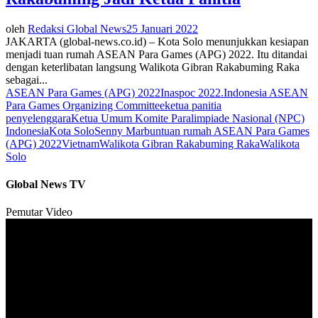
oleh
Redaksi Global News
25 Januari 2022
JAKARTA (global-news.co.id) – Kota Solo menunjukkan kesiapan
menjadi tuan rumah ASEAN Para Games (APG) 2022. Itu ditandai
dengan keterlibatan langsung Walikota Gibran Rakabuming Raka
sebagai...
ASEAN Para Games (APG) 2022
Inaspoc 2022.
Indonesia ASEAN
Para Games Organizing Committee
ketua panitia
penyelenggara
Ketua Umum Komite Paralimpiade Nasional (NPC)
Indonesia
Kota Solo
Senny Marbun
tuan rumah ASEAN Para Games
(APG) 2022
Vietnam
Walikota Gibran Rakabuming Raka
Walikota
Solo
Global News TV
Pemutar Video