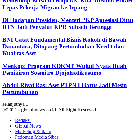
Kemenkop Bersama Koperasi Kita Miraino Hikari
Lepas Pekerja Migran ke Jepang
Di Hadapan Presiden, Menteri PKP Apresiasi Dirut
BTN Jadi Penyalur KPR Subsidi Tertinggi
BNI Catat Fundamental Bisnis Kokoh di Bawah
Danantara, Ditopang Pertumbuhan Kredit dan
Kualitas Aset
Menkop: Program KDKMP Wujud Nyata Buah
Pemikiran Soemitro Djojohadikusumo
Abdul Rivai Ras: Aset PTPN I Harus Jadi Mesin
Pertumbuhan
selanjutnya ...
@2021 - global-news.co.id. All Right Reserved.
Redaksi
Global News
Marketing & Iklan
Pedoman Media Siber