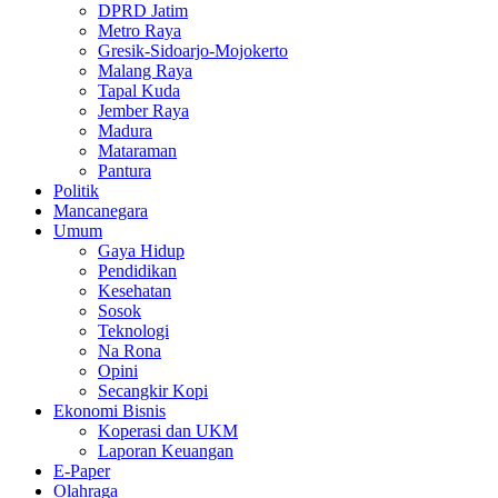
DPRD Jatim
Metro Raya
Gresik-Sidoarjo-Mojokerto
Malang Raya
Tapal Kuda
Jember Raya
Madura
Mataraman
Pantura
Politik
Mancanegara
Umum
Gaya Hidup
Pendidikan
Kesehatan
Sosok
Teknologi
Na Rona
Opini
Secangkir Kopi
Ekonomi Bisnis
Koperasi dan UKM
Laporan Keuangan
E-Paper
Olahraga