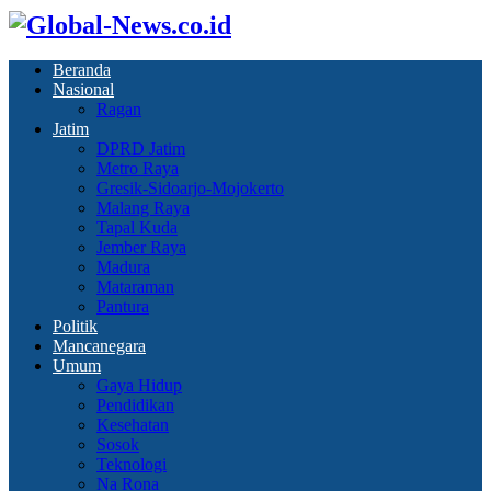
Beranda
Nasional
Ragan
Jatim
DPRD Jatim
Metro Raya
Gresik-Sidoarjo-Mojokerto
Malang Raya
Tapal Kuda
Jember Raya
Madura
Mataraman
Pantura
Politik
Mancanegara
Umum
Gaya Hidup
Pendidikan
Kesehatan
Sosok
Teknologi
Na Rona