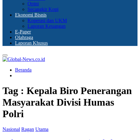
Opini
Secangkir Kopi
Ekonomi Bisnis
Koperasi dan UKM
Laporan Keuangan
E-Paper
Olahraga
Laporan Khusus
Primary
Menu
Beranda
Tag : Kepala Biro Penerangan
Masyarakat Divisi Humas
Polri
Nasional
Ragan
Utama