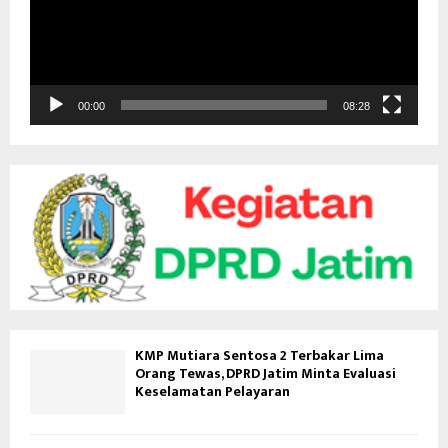
a
r
V
i
d
00:00
08:28
e
o
KMP Mutiara Sentosa 2 Terbakar Lima
Orang Tewas, DPRD Jatim Minta Evaluasi
Keselamatan Pelayaran