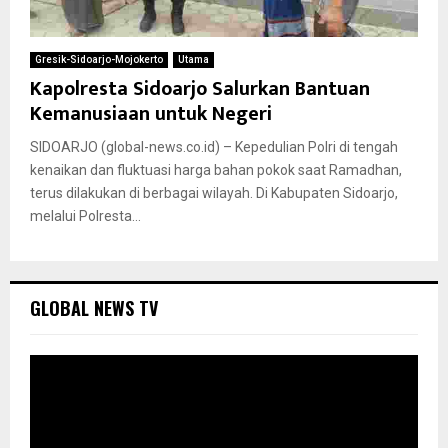
Gresik-Sidoarjo-Mojokerto
Utama
Kapolresta Sidoarjo Salurkan Bantuan
Kemanusiaan untuk Negeri
SIDOARJO (global-news.co.id) – Kepedulian Polri di tengah
kenaikan dan fluktuasi harga bahan pokok saat Ramadhan,
terus dilakukan di berbagai wilayah. Di Kabupaten Sidoarjo,
melalui Polresta...
GLOBAL NEWS TV
P
e
m
u
t