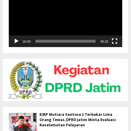
u
t
a
r
V
i
d
00:00
08:28
e
o
KMP Mutiara Sentosa 2 Terbakar Lima
Orang Tewas, DPRD Jatim Minta Evaluasi
Keselamatan Pelayaran