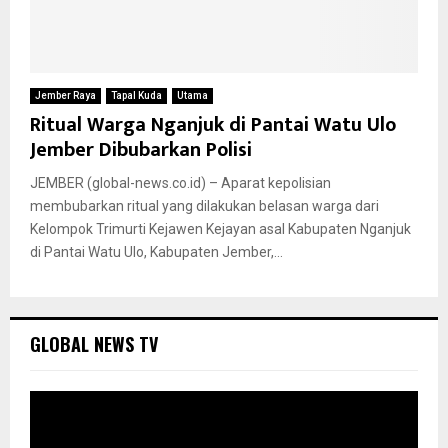
Jember Raya
Tapal Kuda
Utama
Ritual Warga Nganjuk di Pantai Watu Ulo
Jember Dibubarkan Polisi
JEMBER (global-news.co.id) – Aparat kepolisian
membubarkan ritual yang dilakukan belasan warga dari
Kelompok Trimurti Kejawen Kejayan asal Kabupaten Nganjuk
di Pantai Watu Ulo, Kabupaten Jember,...
GLOBAL NEWS TV
P
e
m